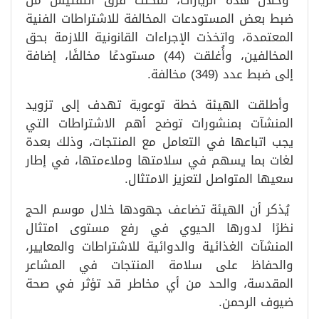
وخلال هذه الزيارات، تمكنت فرق التفتيش من
ضبط بعض المستودعات المخالفة للاشتراطات الفنية
المعتمدة، واتخذت الإجراءات القانونية اللازمة بحق
المخالفين، وأُغلقت (44) مستودعًا مخالفًا، إضافة
إلى ضبط عدد (349) مخالفة.
وأطلقت الهيئة خطة توعوية تهدف إلى تزويد
المنشآت بمنشورات توضح أهم الاشتراطات التي
يجب اتباعها في التعامل مع المنتجات، وذلك بعدة
لغات بما يسهم في سلامتها وملاءمتها، في إطار
سعيها المتواصل لتعزيز الامتثال.
يُذكر أن الهيئة تضاعف جهودها خلال موسم الحج
نظرًا لدورها الحيوي في رفع مستوى امتثال
المنشآت الغذائية والدوائية للاشتراطات والمعايير،
والحفاظ على سلامة المنتجات في المشاعر
المقدسة، والحد من أي مخاطر قد تؤثر في صحة
ضيوف الرحمن.