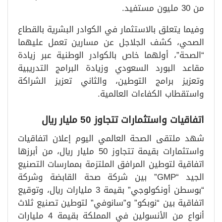
من 30 مليون مستفيد.
وفيما يتعلق بالاستثمار في الكوادر البشرية بالقطاع
الصحي، كشف الجلاجل عن مسارين تعمل عليهما
“الصحة”، أولهما خاص بالكوادر الوطنية عبر زيادة
مقاعد البورد السعودي وزيادة البرامج التدريبية
وتعزيز برامج التوطين، والثاني تعزيز الشراكة
واستقطاب الكفاءات العالمية.
اتفاقيات واستثمارات تتجاوز 50 مليار ريال
شهد ملتقى الصحة العالمي اليوم إعلان اتفاقيات
واستثمارات بقيمة تتجاوز 50 مليار ريال، من أبرزها
اتفاقية لتوطين المرافق الملتزمة بممارسات التصنيع
الجيد “GMP” بين شركة صحة القابضة وشركة
“بوسطن أونكولوجي” بقيمة 3 مليارات ريال، وتوقيع
اتفاقية بين “نوبكو” و”سانوفي” لتوطين تصنيع ثلاث
أنواع من الأنسولين في المملكة بقيمة 4 مليارات