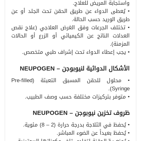
واستجابة المريض للعلاج.
• يُعطى الدواء عن طريق الحقن تحت الجلد أو عن
طريق الوريد حسب الحالة.
• تختلف الجرعات وفق الغرض العلاجي (علاج نقص
العدلات الناتج عن الكيميائي أو الزرع أو الحالات
المزمنة).
• يجب إعطاء الدواء تحت إشراف طبي متخصص.
الأشكال الدوائية لنيوبوجن – NEUPOGEN
• محلول للحقن المسبق التعبئة (Pre-filled
Syringe).
• متوفر بتركيزات مختلفة حسب وصف الطبيب.
ظروف تخزين نيوبوجن – NEUPOGEN
• يُحفظ في الثلاجة بدرجة حرارة (2 – 8) مئوية.
• يُحفظ بعيداً عن الضوء المباشر.
• يُمنع رجّ الحقنة لتفادي تلف مكوناتها البروتينية.