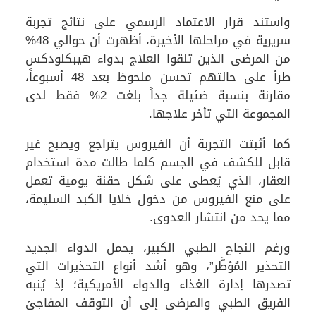
واستند قرار الاعتماد الرسمي على نتائج تجربة
سريرية في مراحلها الأخيرة، أظهرت أن حوالي 48%
من المرضى الذين تلقوا العلاج بدواء هيبكلودكس
طرأ على حالتهم تحسن ملحوظ بعد 48 أسبوعاً،
مقارنة بنسبة ضئيلة جداً بلغت 2% فقط لدى
المجموعة التي تأخر علاجها.
كما أثبتت التجربة أن الفيروس يتراجع ويصبح غير
قابل للكشف في الجسم كلما طالت مدة استخدام
العقار، الذي يُعطى على شكل حقنة يومية تعمل
على منع الفيروس من دخول خلايا الكبد السليمة،
مما يحد من انتشار العدوى.
ورغم النجاح الطبي الكبير، يحمل الدواء الجديد
التحذير المُؤطَّر”، وهو أشد أنواع التحذيرات التي
تصدرها إدارة الغذاء والدواء الأمريكية؛ إذ يُنبه
الفريق الطبي والمرضى إلى أن التوقف المفاجئ