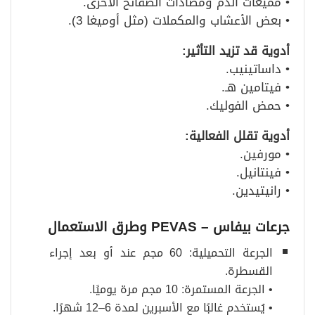
• مميعات الدم ومضادات الصفائح الأخرى.
• بعض الأعشاب والمكملات (مثل أوميغا 3).
أدوية قد تزيد التأثير
:
• داساتينيب.
• فيتامين هـ.
• حمض الفوليك.
أدوية تقلل الفعالية
:
• مورفين.
• فينتانيل.
• رانيتيدين.
جرعات بيفاس
– PEVAS
وطرق الاستعمال
الجرعة التحميلية: 60 مجم عند أو بعد إجراء
القسطرة.
• الجرعة المستمرة: 10 مجم مرة يوميًا.
• يُستخدم غالبًا مع الأسبرين لمدة 6–12 شهرًا.