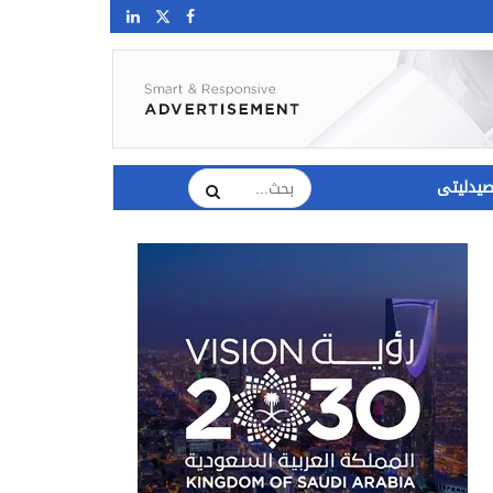
يدليتى