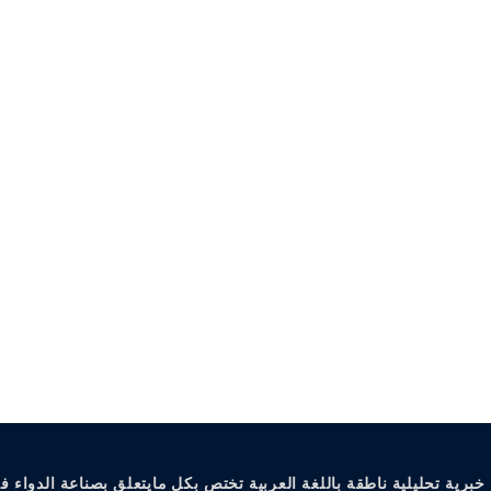
خبرية تحليلية ناطقة باللغة العربية تختص بكل مايتعلق بصناعة الدواء ف