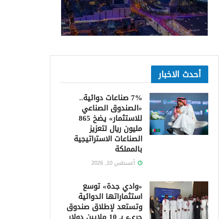
أحدث الاخبار
7% صناعات دوائية..
«الصندوق الصناعي
للاستثمار» يضخ 865
مليون ريال لتعزيز
الصناعات الاستراتيجية
بالمملكة
أغسطس 10, 2026
«وادي جدة» توسع
استثماراتها الدوائية
وتستعد لإطلاق صندوق
جريء بـ 10 ملايين دولار