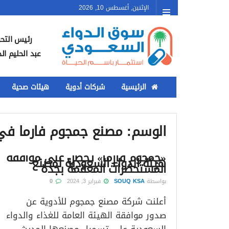
الإثنين, أغسطس 10, 2026
رئيس التحر
عبد الحليم ال
الرئيسية
شركات أدوية
هيئات صحية
الوسم:
مصنع جمجوم فارما في
«جمجوم فارما» تحصل على موافقة
هيئة الدواء السعودية لمصنع
المستحضرات المعقمة بجدة
بواسطة
SOUQ KSA
فبراير 3, 2024
0
أعلنت شركة مصنع جمجوم للأدوية عن
صدور موافقة الهيئة العامة للغذاء والدواء