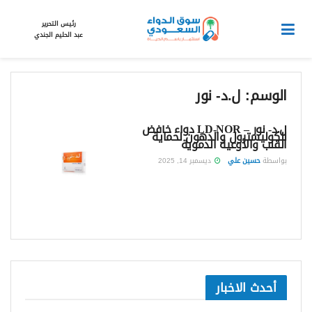
رئيس التحرير
عبد الحليم الجندي
الوسم:
ل.د- نور
ل.د- نور – LD-NOR دواء خافض
للكوليسترول والدهون لحماية
القلب والأوعية الدموية
بواسطة
حسين علي
ديسمبر 14, 2025
أحدث الاخبار