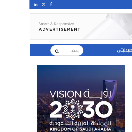
يدليتى