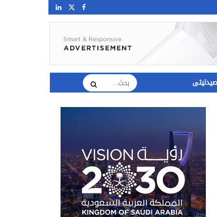
يدليتى