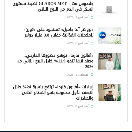
جلادوس مت – GLADOS MET لضبط مستوى
السكر في الدم من النوع الثاني
أغسطس 9, 2026
«بروكتر آند جامبل» تستحوذ على «ثورن»
للمكملات الغذائية مقابل 3.8 مليار دولار
أغسطس 8, 2026
«أفالون فارما» توسّع حضورها الخارجي..
وصادراتها تنمو 11.9% خلال الربع الثاني من
2026
أغسطس 8, 2026
إيرادات «أفالون فارما» ترتفع بنسبة 24% خلال
النصف الأول مدعومة بنمو القطاع الخاص
والصادرات
أغسطس 8, 2026