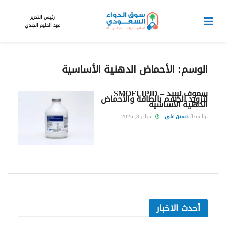
رئيس التحرير
عبد الحليم الجندي
الوسم:
الأحماض الدهنية الأساسية
سموف ليبيد – SMOFLIPID
لتزويد الجسم بالطاقة والأحماض
الدهنية الأساسية
بواسطة
حسين علي
فبراير 3, 2026
أحدث الاخبار