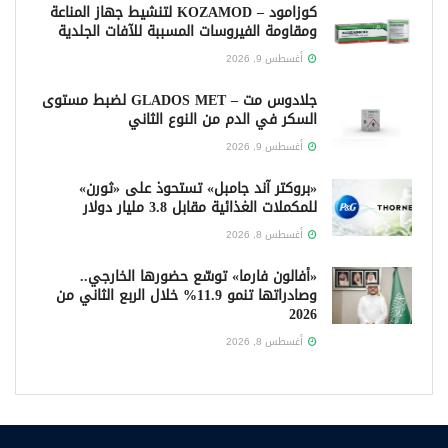
كوزامود – KOZAMOD لتنشيط جهاز المناعة
ومقاومة الفيروسات المسببة للآفات الجلدية
أغسطس 9, 2026
جلادوس مت – GLADOS MET لضبط مستوى
السكر في الدم من النوع الثاني
أغسطس 9, 2026
«بروكتر آند جامبل» تستحوذ على «ثورن»
للمكملات الغذائية مقابل 3.8 مليار دولار
أغسطس 8, 2026
«أفالون فارما» توسّع حضورها الخارجي..
وصادراتها تنمو 11.9% خلال الربع الثاني من
2026
أغسطس 8, 2026