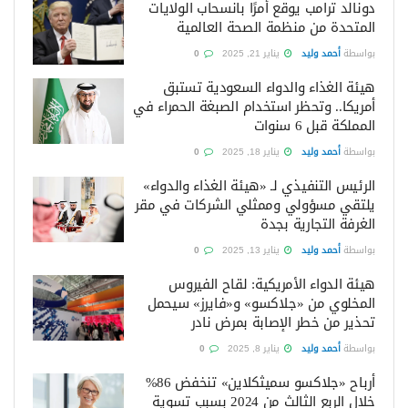
دونالد ترامب يوقع أمرًا بانسحاب الولايات
المتحدة من منظمة الصحة العالمية
بواسطة
أحمد وليد
يناير 21, 2025
0
هيئة الغذاء والدواء السعودية تستبق
أمريكا.. وتحظر استخدام الصبغة الحمراء في
المملكة قبل 6 سنوات
بواسطة
أحمد وليد
يناير 18, 2025
0
الرئيس التنفيذي لـ «هيئة الغذاء والدواء»
يلتقي مسؤولي وممثلي الشركات في مقر
الغرفة التجارية بجدة
بواسطة
أحمد وليد
يناير 13, 2025
0
هيئة الدواء الأمريكية: لقاح الفيروس
المخلوي من «جلاكسو» و«فايرز» سيحمل
تحذير من خطر الإصابة بمرض نادر
بواسطة
أحمد وليد
يناير 8, 2025
0
أرباح «جلاكسو سميثكلاين» تنخفض 86%
خلال الربع الثالث من 2024 بسبب تسوية