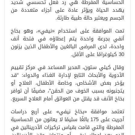
الحساسية المفرطة هي رد فعل تحسسي شديد
يهدد الحياة ويؤثر عادة على أجزاء متعددة من
الجسم ويعتبر حالة طبية طارئة.
تمت الموافقة على استخدام «نيفي»، وهو بخاخ
أنفي بجرعة واحدة يتم إعطاؤه في فتحة أنف
واحدة، لدى المرضى البالغين والأطفال الذين يزنون
30 كيلوغرامًا على الأقل.
وقال كيلي ستون، المدير المساعد في مركز تقييم
الأدوية والأبحاث التابع لإدارة الغذاء والدواء: “قد
يؤخر بعض الأشخاص، وخاصة الأطفال، العلاج أو
يتجنبونه بسبب الخوف من الحقن”، مضيفًا أن توافر
بخاخ الأنف قد يقلل من العوائق أمام العلاج السريع.
تعتمد موافقة «بخاخ نيفي» على أربع دراسات
أجريت على 175 بالغًا سليمًا لا يعانون من الحساسية
المفرطة والتي قامت بقياس تركيزات الأدرينالين في