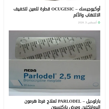
أوكيوجيسك – OCUGESIC قطرة للعين لتخفيف
الالتهاب والألم
أغسطس 5, 2026
بارلوديل – PARLODEL لعلاج فرط هرمون
البرولاكتين ومرض باركنسون