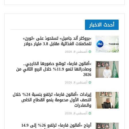
أحدث الاخبار
«بروكتر آند جامبل» تستحوذ على «ثورن»
للمكملات الغذائية مقابل 3.8 مليار دولار
أغسطس 8, 2026
«أفالون فارما» توسّع حضورها الخارجي..
وصادراتها تنمو 11.9% خلال الربع الثاني من
2026
أغسطس 8, 2026
إيرادات «أفالون فارما» ترتفع بنسبة 24% خلال
النصف الأول مدعومة بنمو القطاع الخاص
والصادرات
أغسطس 8, 2026
أرباح «أفالون فارما» ترتفع 26% إلى 14.9