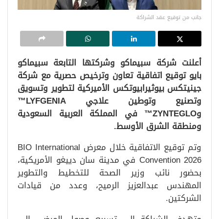
جانب من توقيع عقد الشراكة
أعلنت شركة سبيماكو وشركتها التابعة سبيماكو
بايو توقيع اتفاقية تعاون وترخيص حصرية مع شركة
جينيتكس بيوثيرابيوتكس الأميركية لتطوير وتسويق
وتصنيع وتوطين علاجي LYFGENIA™
وZYNTEGLO™ في المملكة العربية السعودية
ومنطقة الشرق الأوسط.
وتم توقيع الاتفاقية خلال معرض BIO International
Convention 2026 في مدينة سان دييغو الأمريكية،
بحضور نائب وزير الصحة للتخطيط والتطوير
المهندس عبدالعزيز الرميح، وعدد من قيادات
الشركتين.