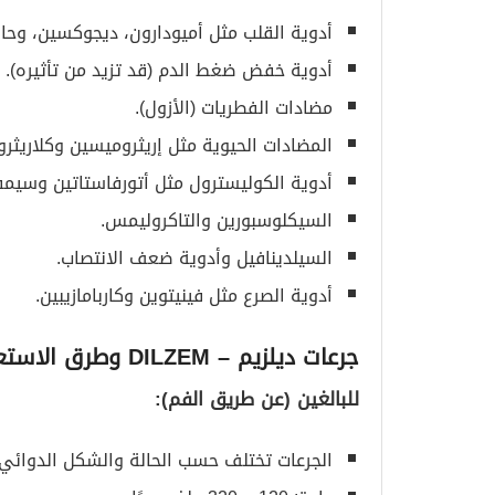
أدوية القلب مثل أميودارون، ديجوكسين، وحاصر
أدوية خفض ضغط الدم (قد تزيد من تأثيره).
مضادات الفطريات (الأزول).
المضادات الحيوية مثل إريثروميسين وكلاريثر
أدوية الكوليسترول مثل أتورفاستاتين وسيمف
السيكلوسبورين والتاكروليمس.
السيلدينافيل وأدوية ضعف الانتصاب.
أدوية الصرع مثل فينيتوين وكاربامازيبين.
جرعات ديلزيم
– DILZEM
وطرق الاستع
للبالغين (عن طريق الفم)
:
الجرعات تختلف حسب الحالة والشكل الدوائي.