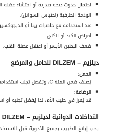
احتمال حدوث ذبحة صدرية أو احتشاء عضلة الق
الوذمة الطرفية (احتباس السوائل).
عند استخدامه مع حاصرات بيتا أو الديجوكسين
أمراض الكبد أو الكلى.
ضعف البطين الأيسر أو اعتلال عضلة القلب.
ديلزيم
– DILZEM
للحامل والمرضع
الحمل
:
يُصنف ضمن الفئة C، ويُفضل تجنب استخدامه لأنه قد يؤثر على الجنين.
الرضاعة
:
قد يُفرز في حليب الأم، لذا يُفضل تجنبه أو
التداخلات الدوائية لديلزيم
– DILZEM
يجب إبلاغ الطبيب بجميع الأدوية قبل الاستخد