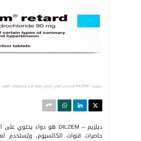
ديلزيم – DILZEM يُستخدم لعلاج ارتفاع ضغط الدم واضطرابات القلب
حاصرات قنوات الكالسيوم، ويُستخدم لع