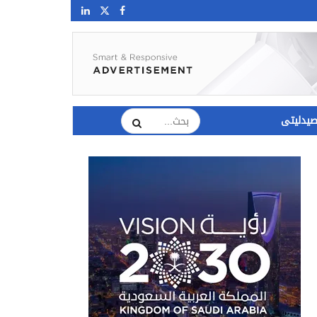
يدليتى