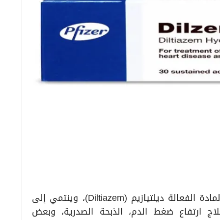
ديلزيم – DILZEM هو دواء يحتوي على المادة الفعالة ديلتيازيم (Diltiazem)، وينتمي إلى
لاج ارتفاع ضغط الدم، الذبحة الصدرية، وبعض