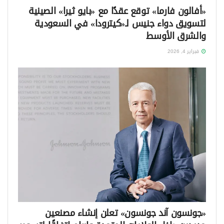
«أفالون فارما» توقع عقدًا مع «بايو ثيرا» الصينية
لتسويق دواء جنيس لـ«كيترودا» في السعودية
والشرق الأوسط
فبراير 4, 2026
«جونسون آند جونسون» تعلن إنشاء مصنعين