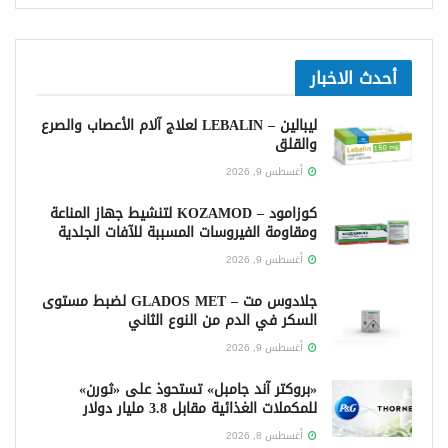
أحدث الاخبار
ليبالين – LEBALIN لعلاج آلام الأعصاب والصرع
والقلق
أغسطس 9, 2026
كوزامود – KOZAMOD لتنشيط جهاز المناعة
ومقاومة الفيروسات المسببة للآفات الجلدية
أغسطس 9, 2026
جلادوس مت – GLADOS MET لضبط مستوى
السكر في الدم من النوع الثاني
أغسطس 9, 2026
«بروكتر آند جامبل» تستحوذ على «ثورن»
للمكملات الغذائية مقابل 3.8 مليار دولار
أغسطس 8, 2026