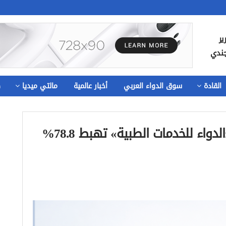
ير
جندي
القادة
سوق الدواء العربي
أخبار عالمية
مالتي ميديا
ص
بضغط من تراجع المبيعات.. أرباح «الدواء للخدمات الطبية» تهبط 78.8%