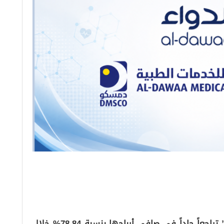
سجلت شركة الدواء للخدمات الطبية “الدواء” تراجعاً حاداً في صافي أرباحها بنسبة 78.84% خلال