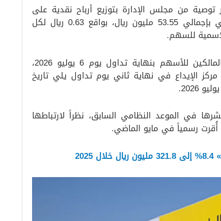
توصية من مجلس الإدارة بتوزيع أرباح نقدية على
المساهمين عن الربع الرابع من العام الماضي بإجمالي 53.55 مليون ريال، بواقع 0.63 ريال لكل
وحددت الشركة تاريخ الأحقية للمساهمين المالكين للأسهم بنهاية تداول يوم 6 يوليو 2026،
ز الإيداع في نهاية ثاني يوم تداول يلي تاريخ
 نشرها في الموعد النظامي السابق، نظراً لارتباطها
 أُقرت رسمياً في مايو الماضي.
202