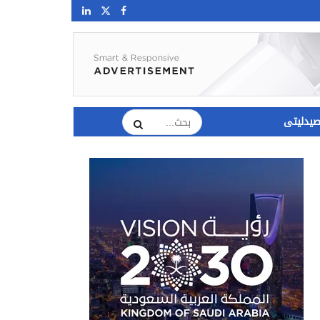
يدليتى