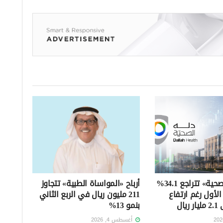
أرباح «دله الصحية» تتراجع 34.1%
أرباح «المواساة الطبية» تتجاوز
لأول رغم ارتفاع
211 مليون ريال في الربع الثاني
يال
بنمو 13%
أغسطس 4, 2026