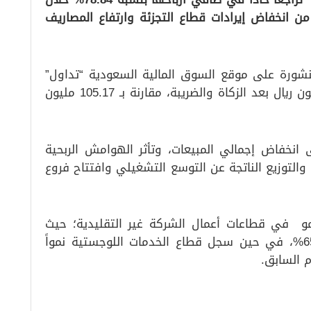
من انخفاض إيرادات قطاع التجزئة وارتفاع المصاريف
لمنشورة على موقع السوق المالية السعودية “تداول”
اليوم الأحد، تحقيق صافي ربح بلغ 22.25 مليون ريال بعد الزكاة والضريبة، مقارنة بـ 105.17 مليون
نخفاض إجمالي المبيعات، وتأثر الهوامش الربحية
 والتوزيع الناتجة عن التوسع التشغيلي وافتتاح فروع
مو في قطاعات أعمال الشركة غير التقليدية؛ حيث
قفزت إيرادات قطاع البيع بالجملة بنسبة 65.8%، في حين سجل قطاع الخدمات اللوجستية نمواً