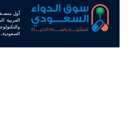
أول منصـة 
العربية ال
والتكنولوج
السعودية، 