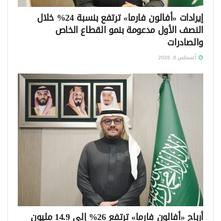
إيرادات «أفالون فارما» ترتفع بنسبة 24% خلال
النصف الأول مدعومة بنمو القطاع الخاص
والصادرات
أغسطس 8, 2026
أرباح «أفالون فارما» ترتفع 26% إلى 14.9 مليون