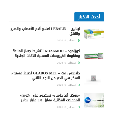
أحدث الاخبار
ليبالين – LEBALIN لعلاج آلام الأعصاب والصرع
والقلق
أغسطس 9, 2026
كوزامود – KOZAMOD لتنشيط جهاز المناعة
ومقاومة الفيروسات المسببة للآفات الجلدية
أغسطس 9, 2026
جلادوس مت – GLADOS MET لضبط مستوى
السكر في الدم من النوع الثاني
أغسطس 9, 2026
«بروكتر آند جامبل» تستحوذ على «ثورن»
للمكملات الغذائية مقابل 3.8 مليار دولار
أغسطس 8, 2026