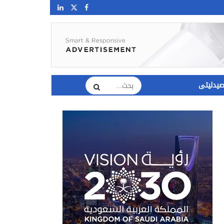
يدليتى