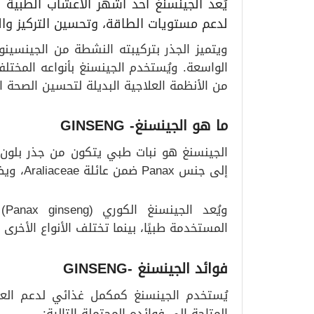
يُعد الجينسنغ أحد أشهر الأعشاب الطبية ا
لدعم مستويات الطاقة، وتحسين التركيز والق
الواسعة. ويُستخدم الجينسنغ بأنواعه المخت
من الأنظمة العلاجية البديلة لتحسين الصحة ال
ما هو الجينسنغ- GINSENG
الجينسنغ هو نبات طبي يتكون من جذر بلون 
إلى جنس Panax ضمن عائلة Araliaceae، ويضم أكثر من 11 نوعًا.
المستخدمة طبيًا، بينما تختلف الأنواع الأخر
فوائد الجينسنغ -GINSENG
يُستخدم الجينسنغ كمكمل غذائي لدعم العدي
المتاحة إلى فوائده المحتملة التالية: