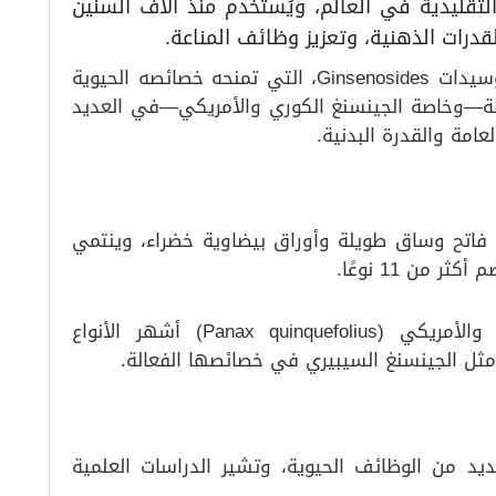
لتقليدية في العالم، ويُستخدم منذ آلاف السنين
درات الذهنية، وتعزيز وظائف المناعة.
ويتميز الجذر بتركيبته النشطة من الجينسينوسيدات Ginsenosides، التي تمنحه خصائصه الحيوية
لفة—وخاصة الجينسنغ الكوري والأمريكي—في العديد
عامة والقدرة البدنية.
فاتح وساق طويلة وأوراق بيضاوية خضراء، وينتمي
ويُعد الجينسنغ الكوري (Panax ginseng) والأمريكي (Panax quinquefolius) أشهر الأنواع
ى مثل الجينسنغ السيبيري في خصائصها الفعالة.
د من الوظائف الحيوية، وتشير الدراسات العلمية