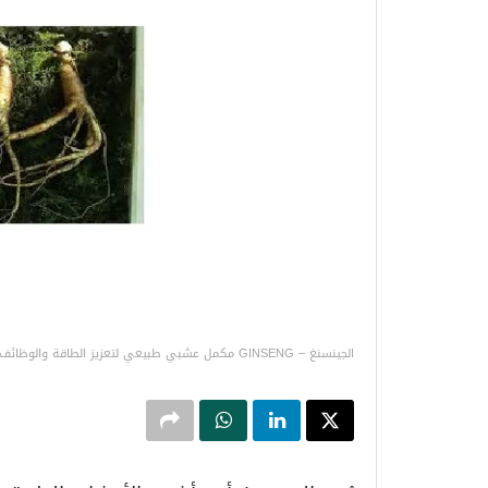
الجينسنغ – GINSENG مكمل عشبي طبيعي لتعزيز الطاقة والوظائف العقلية وتقوية المناعة