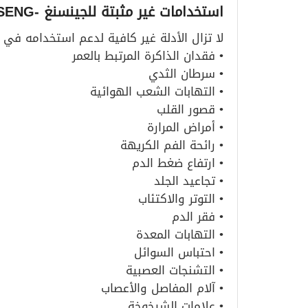
استخدامات غير مثبتة للجينسنغ -GINSENG
لا تزال الأدلة غير كافية لدعم استخدامه في ال
• فقدان الذاكرة المرتبط بالعمر
• سرطان الثدي
• التهابات الشعب الهوائية
• قصور القلب
• أمراض المرارة
• رائحة الفم الكريهة
• ارتفاع ضغط الدم
• تجاعيد الجلد
• التوتر والاكتئاب
• فقر الدم
• التهابات المعدة
• احتباس السوائل
• التشنجات العصبية
• آلام المفاصل والأعصاب
• علامات الشيخوخة