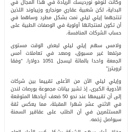
وكانت لنوفو نورديسك الريادة في هذا المجال في
البداية، لكن شعبية عقاري مونجارو وزيباوند اللذين
تنتجهما إيلي ليلي نمت بشكل مطرد وساهما في
أن تكون لمنتجاتها أولوية في الوصفات الطبية على
حساب الشركات المنافسة.
ولامس سهم إيلي ليلي لبعض الوقت مستوى
مرتفعا غير مسبوق، وصعد في تعاملات أمس
الجمعة واحدا بالمائة ليسجل 1051 دولارا. “وفقا
لرويترز”
وإيلي ليلي الآن من الأعلى تقييما بين شركات
الأدوية الكبرى، إذ تشير بيانات مجموعة بورصات لندن
إلى أن تقييمها عند نحو 50 ضعف أرباحها المتوقعة
في الاثني عشر شهرا المقبلة، مما يعكس ثقة
المستثمرين في أن الطلب على عقاقير السمنة
سيواصل زخمه.