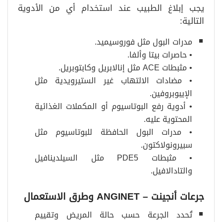
يجب إبلاغ الطبيب عند استخدام أي من الأدوية
التالية:
مدرات البول مثل فوروسيميد.
• حاصرات بيتا وألفا.
• مثبطات ACE مثل إنالابريل وكابتوبريل.
• مضادات الالتهاب غير الستيرويدية مثل
الإيبوبروفين.
• أدوية رفع البوتاسيوم أو المكملات الغذائية
المحتوية عليه.
• مدرات البول الحافظة للبوتاسيوم مثل
سبيرونولاكتون.
• مثبطات PDE5 مثل السيلدينافيل
والتادالافيل.
جرعات أنجينت – ANGINET وطرق الاستعمال
تُحدد الجرعة حسب حالة المريض وتقييم