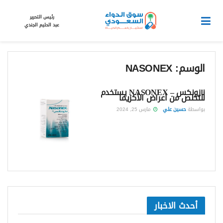
رئيس التحرير
عبد الحليم الجندي
الوسم:
NASONEX
نازونكس – NASONEX يستخدم
للتخلص من أعراض الأكزيما
بواسطة
حسين علي
مارس 25, 2024
أحدث الاخبار