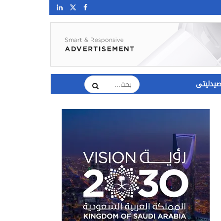
يدليتى