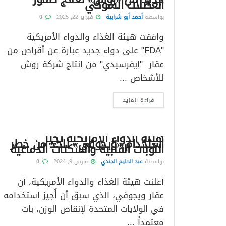
العضلات الشوكي
بواسطة
أحمد أبو شرابية
فبراير 22, 2025
0
وافقت هيئة الغذاء والدواء الأمريكية
"FDA" على دواء جديد عبارة عن أقراص من
عقار "إيفرسيدي" من إنتاج شركة روش
للأشخاص ...
قراءة المزيد
هيئة الدواء الأمريكية تجيز
استخدام «ويجوفي» للحد من خطر
النوبات القلبية والسكتات الدماغية
بواسطة
عبد الحليم الجندي
مارس 9, 2024
0
أعلنت هيئة الغذاء والدواء الأمريكية، أن
عقار ويجوفي، الذي سبق أن أُجيز استخدامه
في الولايات المتحدة لإنقاص الوزن، بات
معتمداً ...