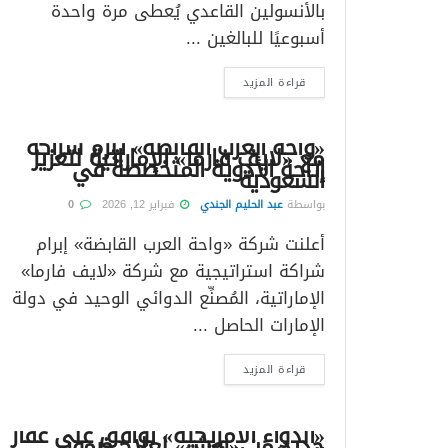
بالأنسولين القاعدي يُعطى مرة واحدة
أسبوعيًا للبالغين ...
قراءة المزيد
«واحة العرب القابضة» تبرم شراكة
مع «لايف فارما» الإماراتية لتعزيز
إتاحة الأدوية المتخصصة في
السعودية
بواسطة
عبد الحليم الجندي
فبراير 12, 2026
0
أعلنت شركة «واحة العرب القابضة» إبرام
شراكة استراتيجية مع شركة «لايف فارما»
الإماراتية، المُصنِّع الدوائي الوحيد في دولة
الإمارات الحاصل ...
قراءة المزيد
«الدواء الأمريكية» توافق على عقار
جديد من «روش» لعلاج ضمور