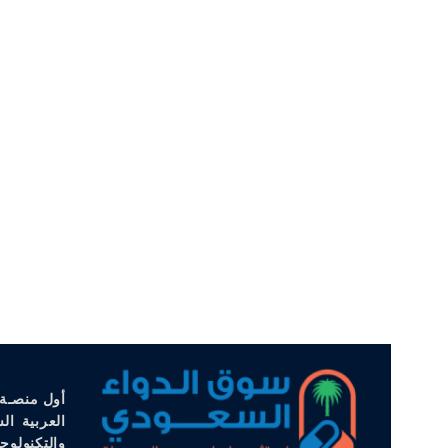
أول منصـة 
العربية ال
والتكنولوج