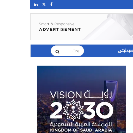
يدليتى