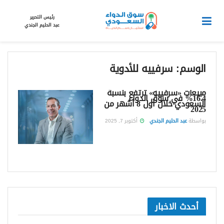
رئيس التحرير
عبد الحليم الجندي
الوسم:
سرفييه للأدوية
مبيعات «سرفييه» ترتفع بنسبة
16.4% في سوق الدواء
السعودي خلال أول 8 أشهر من
2025
بواسطة
عبد الحليم الجندي
أكتوبر 7, 2025
أحدث الاخبار