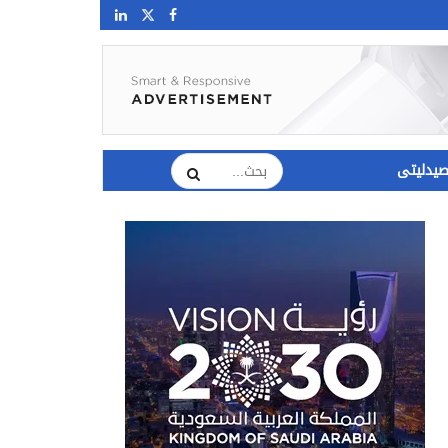
يدليتى