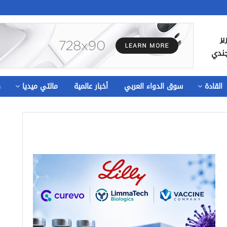
ير
جندي
القادة
سوق الدواء العربي
أخبار عالمية
مالتي ميديا
ص