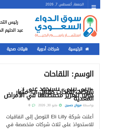
الجمعة, أغسطس 7, 2026
رئيس التحر
عبد الحليم ال
الرئيسية
شركات أدوية
هيئات صحية
الوسم:
اللقاحات
«إيلي ليلي» تستحوذ على 3
شركات لقاحات مقابل 3.8 مليار
دولار لتعزيز محفظتها في الأمراض
المعدية
بواسطة
مروان حسين
مايو 30, 2026
0
أعلنت شركة Eli Lilly التوصل إلى اتفاقيات
للاستحواذ على ثلاث شركات متخصصة في