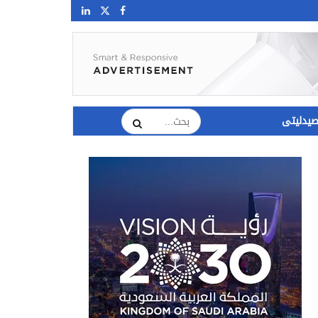
يدليتى