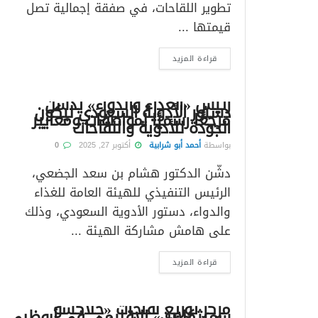
تطوير اللقاحات، في صفقة إجمالية تصل
قيمتها ...
قراءة المزيد
رئيس «الغذاء والدواء» يدشن
دستور الأدوية السعودي ليكون
مرجعًا رسميًا لمواصفات ومعايير
الجودة للأدوية واللقاحات
بواسطة
أحمد أبو شرابية
أكتوبر 27, 2025
0
دشّن الدكتور هشام بن سعد الجضعي،
الرئيس التنفيذي للهيئة العامة للغذاء
والدواء، دستور الأدوية السعودي، وذلك
على هامش مشاركة الهيئة ...
قراءة المزيد
مركز توزيع لقاحات «جلاكسو
سميثكلاين» الإقليمي في أبوظبي