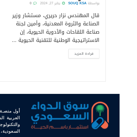
بواسطة
SOUQ KSA
يناير 27, 2024
0
قال المهندس نزار حريري، مستشار وزير
الصناعة والثروة المعدنية، وأمين لجنة
صناعة اللقاحات والأدوية الحيوية، إن
الاستراتيجية الوطنية للتقنية الحيوية ...
قراءة المزيد
أول منصـة 
العربية ال
والتكنولوج
السعودية، 