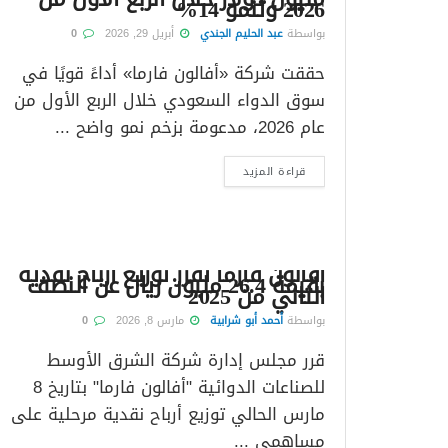
2026 وتنمو 14%
بواسطة
عبد الحليم الجندي
أبريل 29, 2026
0
حققت شركة «أفالون فارما» أداءً قويًا في
سوق الدواء السعودي خلال الربع الأول من
عام 2026، مدعومة بزخم نمو واضح ...
قراءة المزيد
أفالون فارما تقرر توزيع أرباح نقدية
بقيمة 26.4 مليون ريال عن النصف
الثاني من 2025
بواسطة
أحمد أبو شرابية
مارس 8, 2026
0
قرر مجلس إدارة شركة الشرق الأوسط
للصناعات الدوائية "أفالون فارما" بتاريخ 8
مارس الحالي توزيع أرباح نقدية مرحلية على
مساهمي ...