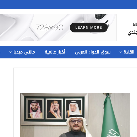
ير
جندي
القادة
سوق الدواء العربي
أخبار عالمية
مالتي ميديا
ص