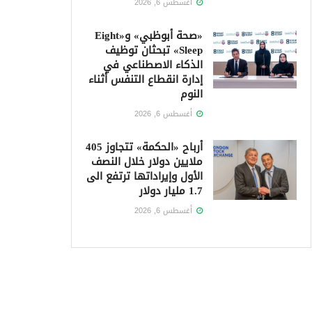
أغسطس 6, 2026
«صحة أبوظبي» و«Eight
Sleep» تبحثان توظيف
الذكاء الاصطناعي في
إدارة انقطاع التنفس أثناء
النوم
أغسطس 6, 2026
أرباح «الحكمة» تتجاوز 405
ملايين دولار خلال النصف
الأول وإيراداتها ترتفع الى
1.7 مليار دولار
أغسطس 6, 2026