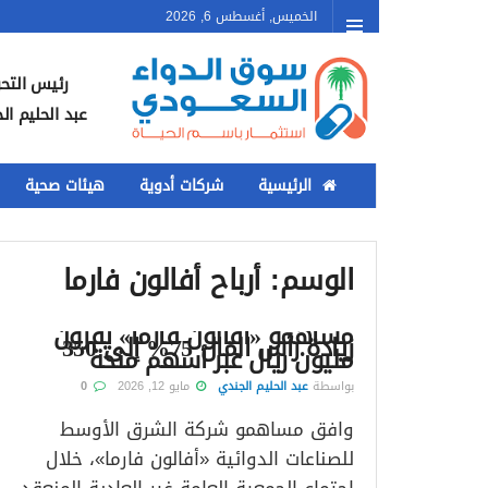
الخميس, أغسطس 6, 2026
رئيس التحر
عبد الحليم ال
الرئيسية
شركات أدوية
هيئات صحية
الوسم:
أرباح أفالون فارما
مساهمو «أفالون فارما» يقرون
زيادة رأس المال 75% إلى 350
مليون ريال عبر أسهم منحة
بواسطة
عبد الحليم الجندي
مايو 12, 2026
0
وافق مساهمو شركة الشرق الأوسط
للصناعات الدوائية «أفالون فارما»، خلال