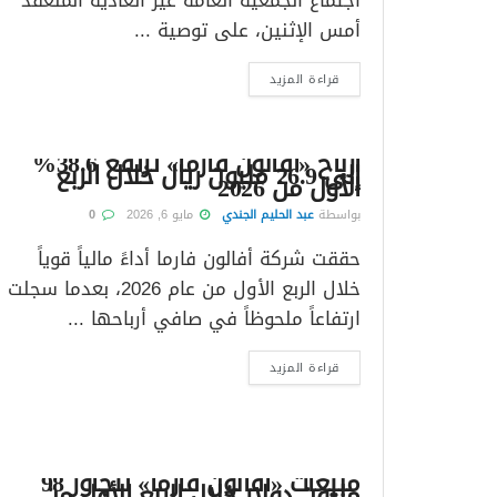
اجتماع الجمعية العامة غير العادية المنعقد
أمس الإثنين، على توصية ...
قراءة المزيد
أرباح «أفالون فارما» ترتفع 38.6%
إلى 26.9 مليون ريال خلال الربع
الأول من 2026
بواسطة
عبد الحليم الجندي
مايو 6, 2026
0
حققت شركة أفالون فارما أداءً مالياً قوياً
خلال الربع الأول من عام 2026، بعدما سجلت
ارتفاعاً ملحوظاً في صافي أرباحها ...
قراءة المزيد
مبيعات «أفالون فارما» تتجاوز 98
مليون دولار خلال الربع الأول من