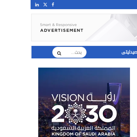
يدليتى