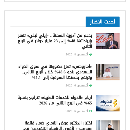
أحدث الاخبار
بدعم من أدوية السمنة.. «إيلي ليلي» تقفز
بإيراداتها 48% إلى 23 مليار دولار في الربع
الثاني
أغسطس 8, 2026
«أماروكس» تعزز حضورها في سوق الدواء
السعودي بنمو 48.6% خلال الربع الثاني..
وترتفع بحصتها السوقية إلى 1.1%
أغسطس 6, 2026
أرباح «الدواء للخدمات الطبية» تتراجع بنسبة
65% في الربع الثاني من 2026
أغسطس 6, 2026
اختيار الدكتور عوض العُمري ضمن قائمة
«فوربس» لأقوى الرؤساء التنفيذيين في