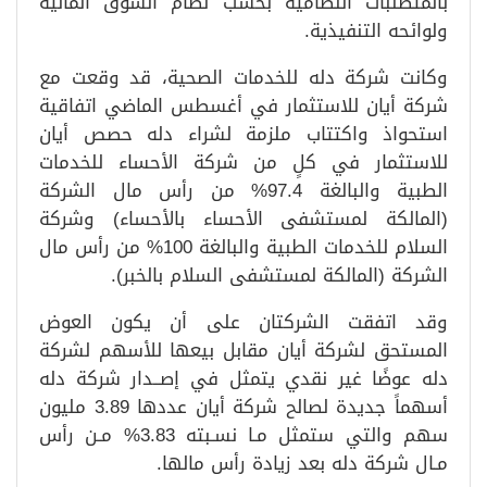
بالمتطلبات النظامية بحسب نظام السوق المالية
ولوائحه التنفيذية.​
وكانت شركة دله للخدمات الصحية، قد وقعت مع
شركة أيان للاستثمار في أغسطس الماضي اتفاقية
استحواذ واكتتاب ملزمة لشراء دله حصص أيان
للاستثمار في كلٍ من شركة الأحساء للخدمات
الطبية والبالغة 97.4% من رأس مال الشركة
(المالكة لمستشفى الأحساء بالأحساء) وشركة
السلام للخدمات الطبية والبالغة 100% من رأس مال
الشركة (المالكة لمستشفى السلام بالخبر).
وقد اتفقت الشركتان على أن يكون العوض
المستحق لشركة أيان مقابل بيعها للأسهم لشركة
دله عوضًا غير نقدي يتمثل في إصــدار شركة دله
أسهماً جديدة لصالح شركة أيان عددها 3.89 مليون
سهم والتي ستمثل مـا نسـبته 3.83% مـن رأس
مـال شركة دله بعد زيادة رأس مالها.