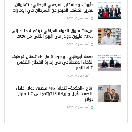
«أبوت» و«المختبر المرجعي الوطني» تتعاونان
لتعزيز الكشف المبكر عن السرطان في الإمارات
أغسطس 6, 2026
مبيعات سوق الدواء العراقي ترتفع 13.4% إلى
737.5 مليون دولار في الربع الثاني من 2026
أغسطس 6, 2026
«صحة أبوظبي» و«Eight Sleep» تبحثان توظيف
الذكاء الاصطناعي في إدارة انقطاع التنفس
أثناء النوم
أغسطس 6, 2026
أرباح «الحكمة» تتجاوز 405 ملايين دولار خلال
النصف الأول وإيراداتها ترتفع الى 1.7 مليار
دولار
أغسطس 6, 2026