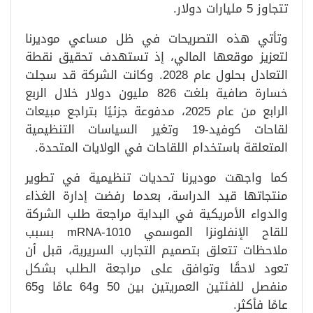
تتجاوز 5 مليارات دولار.
وتأتي هذه التصريحات في ظل مساعي موديرنا
لتعزيز موقعها المالي، إذ تستهدف تحقيق نقطة
التعادل بحلول عام 2028. وكانت الشركة قد سجلت
خسارة صافية بلغت 826 مليون دولار خلال الربع
الرابع من عام 2025، مدفوعة جزئيًا بتراجع مبيعات
لقاحات كوفيد-19 وتغير السياسات التنظيمية
المتعلقة باستخدام اللقاحات في الولايات المتحدة.
كما واجهت موديرنا تحديات تنظيمية في تطوير
منتجاتها قيد الدراسة، بعدما رفضت إدارة الغذاء
والدواء الأمريكية في البداية مراجعة طلب الشركة
للقاح الإنفلونزا الموسمي mRNA-1010 بسبب
ملاحظات تتعلق بتصميم التجارب السريرية، قبل أن
تعود لاحقًا وتوافق على مراجعة الطلب بشكل
منفصل للفئتين العمريتين بين 50 و64 عامًا و65
عامًا فأكثر.