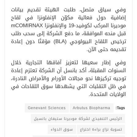
وفي سياق متصل، طلبت الهيئة تقديم بيانات
إضافية حول فعالية مكوّن الإنفلونزا في لقاح
موديرنا المركب لكوفيد-19 والإنفلونزا mCOMIRNAX
قبل منحه الموافقة، ما دفع الشركة إلى سحب طلب
ترخيص اللقاح البيولوجي (BLA) مؤقتًا دون إعادة
تقديمه حتى الآن.
وفي إطار سعيها لتعزيز آفاقها التجارية خلال
السنوات المقبلة، أكد بانسل أن الشركة تعتزم إعادة
توجيه تركيزها نحو مجالات الأورام والأمراض النادرة،
في ظل التقلبات التي يشهدها سوق اللقاحات في
الولايات المتحدة.
Genevant Sciences
Arbutus Biopharma
Tags:
الرئيس التنفيذي لشركة موديرنا ستيفان بانسيل
تسوية نزاع براءة اختراع
سوق الدواء