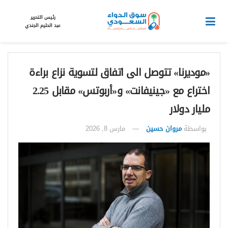
رئيس التحرير
عبد الحليم الجندي
«موديرنا» تتوصل الى اتفاق لتسوية نزاع براءة
اختراع مع «جينيفانت» و«أربوتس» مقابل 2.25
مليار دولار
بواسطة
مروان حسين
مارس 8, 2026