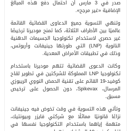
صدر في 3 مارس أن احتمال دفع هذه المبالغ
الإضافية «غير مرجح».
وتنهي التسوية جميع الدعاوى القضائية القائمة
عالميًا بين الأطراف الثلاثة، كما تمنح موديرنا ترخيصًا
غير حصري لاستخدام تكنولوجيا الجسيمات الدهنية
النانوية (LNP) التي طورتها جينيفانت وأربوتس،
وذلك في تطبيقات الأمراض المعدية.
وكانت الدعوى القضائية تتهم موديرنا باستخدام
تكنولوجيا LNP المملوكة للشركتين في تطوير لقاح
كوفيد-19 القائم على تقنية الحمض النووي الريبوزي
المرسال، Spikevax، دون الحصول على ترخيص
مسبق.
وتأتي هذه التسوية في وقت تخوض فيه جينيفانت
نزاعًا قانونيًا مماثلًا مع شركتي فايزر وبيونتيك،
متهمة إياهما باستخدام التكنولوجيا نفسها في