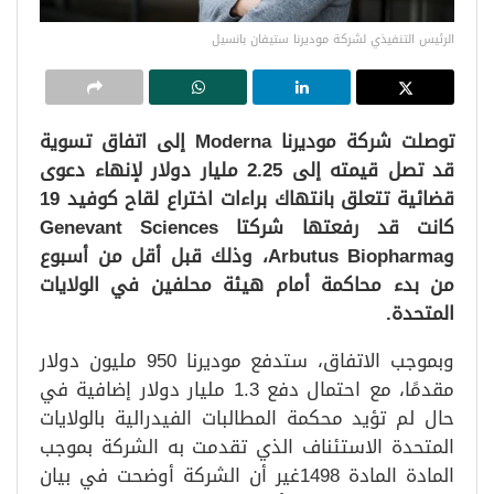
الرئيس التنفيذي لشركة موديرنا ستيفان بانسيل
توصلت شركة موديرنا Moderna إلى اتفاق تسوية
قد تصل قيمته إلى 2.25 مليار دولار لإنهاء دعوى
قضائية تتعلق بانتهاك براءات اختراع لقاح كوفيد 19
كانت قد رفعتها شركتا Genevant Sciences
وArbutus Biopharma، وذلك قبل أقل من أسبوع
من بدء محاكمة أمام هيئة محلفين في الولايات
المتحدة.
وبموجب الاتفاق، ستدفع موديرنا 950 مليون دولار
مقدمًا، مع احتمال دفع 1.3 مليار دولار إضافية في
حال لم تؤيد محكمة المطالبات الفيدرالية بالولايات
المتحدة الاستئناف الذي تقدمت به الشركة بموجب
المادة المادة 1498غير أن الشركة أوضحت في بيان