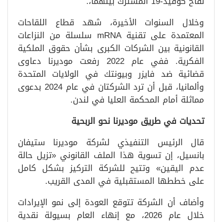
لقاح كوفيد-19 المشترك بينهما،.
وخلال السنوات الأخيرة، شهد قطاع اللقاحات
المعتمدة على تقنية mRNA سلسلة من النزاعات
القانونية بين الشركات الكبرى بشأن حقوق الملكية
الفكرية. ففي عام 2022 رفعت موديرنا دعاوى
قضائية ضد فايزر وبيونتك في الولايات المتحدة
وألمانيا، قبل أن ترد الشركتان في عام 2024 بدعوى
مماثلة أمام المحكمة العليا في لندن.
تحديات في طريق موديرنا نحو الربحية
قال الرئيس التنفيذي لشركة موديرنا ستيفان
بانسيل، إن تسوية هذا الملف القانوني «تزيل حالة
عدم اليقين» وتتيح للشركة التركيز بشكل كامل
على خططها المستقبلية في المدى القريب.
وأضاف أن الشركة تتوقع العودة إلى نمو الإيرادات
خلال عام 2026، مع إنهاء العام بسيولة نقدية