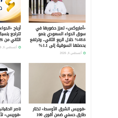
«أماروكس» تعزز حضورها في
أرباح «الدواء
سوق الدواء السعودي بنمو
48.6% خلال الربع الثاني.. وترتفع
الثاني من 2026
بحصتها السوقية إلى 1.1%
أغسطس 6, 2026
أغسطس 6, 2026
«فوربس الشرق الأوسط» تختار
ناصر الحقبا
طارق حسني ضمن أقوى 100
«فوربس» لأق