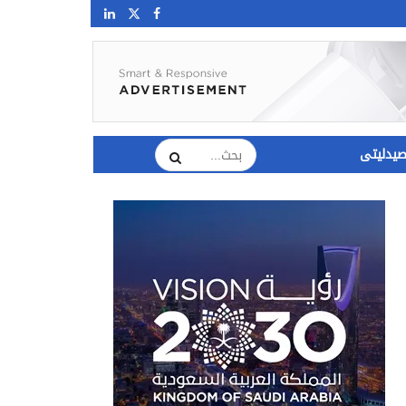
يدليتى