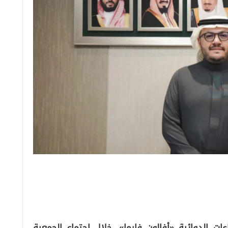
الدوائية «أفالون فارما»، خلال اجتماع الجمعية