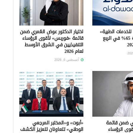
 للخدمات الطبية»
اختيار الدكتور عوض العُمري ضمن
تتراجع بنسبة 65% في الربع
قائمة «فوربس» لأقوى الرؤساء
التنفيذيين في الشرق الأوسط
لعام 2026
أغسطس 6, 2026
ني ضمن قائمة
«أبوت» و«المختبر المرجعي
وى الرؤساء
الوطني» تتعاونان لتعزيز الكشف