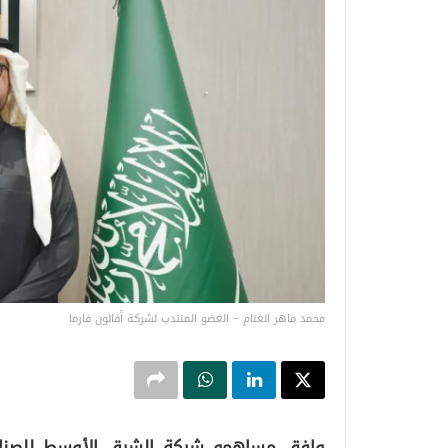
محمد ماهر الغنام – العضو المنتدب لشركة أفالون فارما
وافق مساهمو شركة الشرق الأوسط للصناعات 