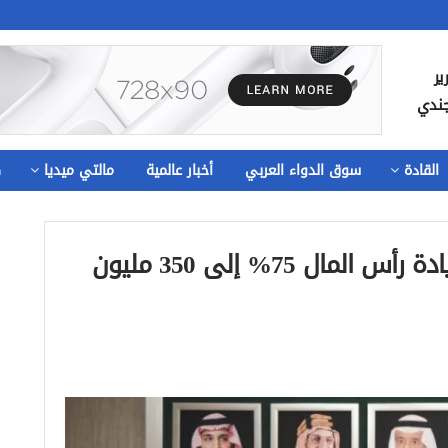
ير
جندي
القادة
سوق الدواء العربي
أخبار عالمية
مالتي ميديا
ص
مساهمو «أفالون فارما» يقرون زيادة رأس المال 75% إلى 350 مليون