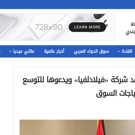
ير
جندي
القادة
سوق الدواء العربي
أخبار عالمية
مالتي ميديا
ص
قد شركة «فيلادلفيا» ويدعوها للتوسع
ياجات السوق