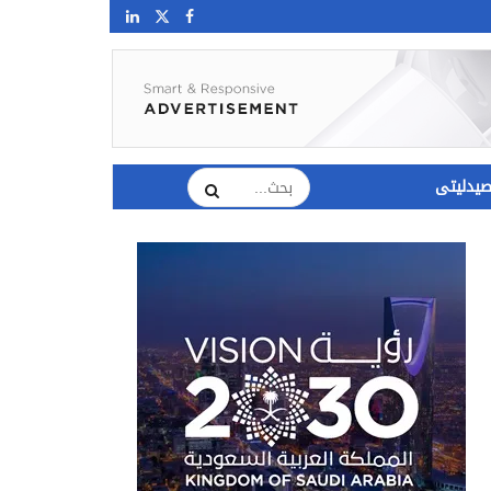
يدليتى