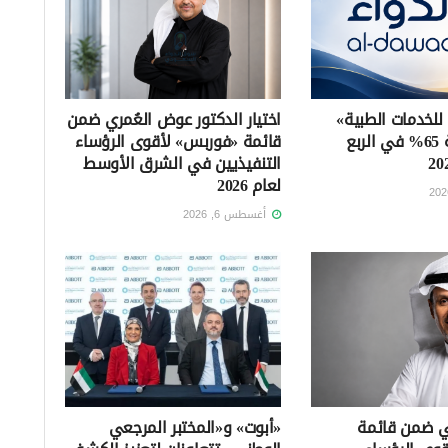
 للخدمات الطبية»
اختيار الدكتور عوض العُمري ضمن
تتراجع بنسبة 65% في الربع
قائمة «فوربس» لأقوى الرؤساء
التنفيذيين في الشرق الأوسط
لعام 2026
أغسطس 6, 2026
ني ضمن قائمة
«أبوت» و«المختبر المرجعي