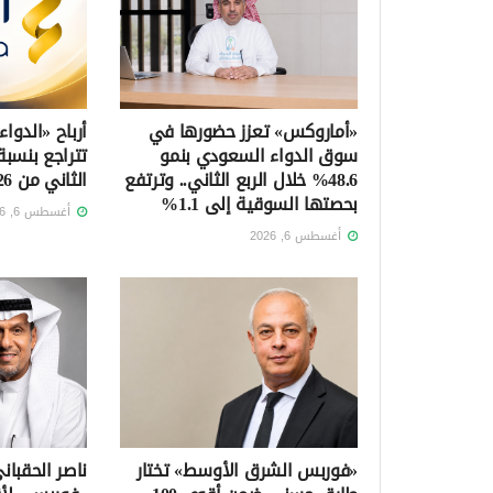
«أماروكس» تعزز حضورها في
أرباح «الدواء
سوق الدواء السعودي بنمو
48.6% خلال الربع الثاني.. وترتفع
الثاني من 2026
بحصتها السوقية إلى 1.1%
أغسطس 6, 2026
أغسطس 6, 2026
«فوربس الشرق الأوسط» تختار
ناصر الحقبا