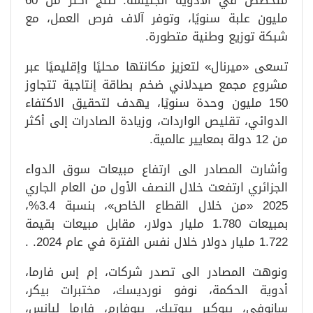
متخصص في الأدوية الجنيسة. تنتج أكثر من 60
مليون علبة سنويًا، وتوفر آلاف فرص العمل، مع
شبكة توزيع وطنية متطورة.
تسعى «ميرنال» لتعزيز مكانتها محليًا وإقليميًا عبر
مشروع مجمع صيدلاني ضخم بطاقة إنتاجية تتجاوز
150 مليون وحدة سنويًا، يهدف لتحقيق الاكتفاء
الدوائي، تقليص الواردات، وزيادة الصادرات إلى أكثر
من 12 دولة بمعايير عالمية.
وأشارت المصادر الى ارتفاع مبيعات سوق الدواء
الجزائري ارتفعت خلال النصف الأول من العام الجاري
2025 «من خلال القطاع الخاص»، بنسبة 3.4%،
بمبيعات 1.780 مليار دولار، مقابل مبيعات بقيمة
1.722 مليار دولار خلال نفس الفترة في عام 2024. .
ونوهت المصادر الى تصدر شركات، إم إس فارما،
أدوية الحكمة، نوفو نورديسك، مختبرات بيكر،
سانوفي، بيوكير بيوتيك، بيوفارم، فارما ليانس،