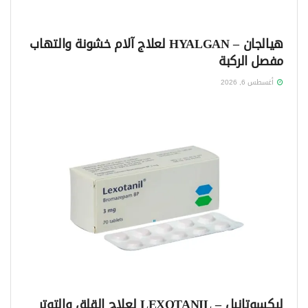
هيالجان – HYALGAN لعلاج آلام خشونة والتهاب
مفصل الركبة
أغسطس 6, 2026
ليكسوتانيل – LEXOTANIL لعلاج القلق والتوتر