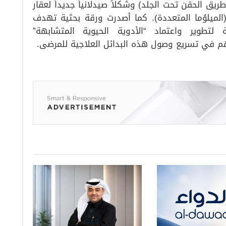
يق الحقن تحت الجلد) وشكلاً صيدلانياً جديداً لعقار
م (الميلوُما المتعددة). كما أصدرت ورقة بحثية تهدف
 لتطوير واعتماد “الأدوية الحيوية المتشابهة”