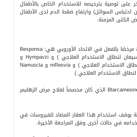
Bopedia) حصل هو الأخر على توصية بترخيصه للاستخدام الخاص بالأطفال
اتج عن احتباس السوائل) وارتفاع ضغط الدم لدى الأطفال
أوصت اللجنة بتوسيع نطاق استخدام 13 دواءً مرخصًا بالفعل في الاتحاد الأوروبي هي: Besponsa
و Capvaxive و Feraccru و Hetronifly (توسيعان لنطاق الاستخدام العلاجي ) و Hympavzi و
Imcivree و Lojuxta و Mekinist (توسيعان لنطاق الاستخدام العلاجي ) و mResvia و Namuscla
كما تم سحب طلب الترخيص لعقار Blarcamesine Anavex الذي كان مخصصاً لعلاج مرض الزهايمر
Tec فلقد أوصت اللجنة بوقف استخدام هذا العقار المضاد للفيروسات في