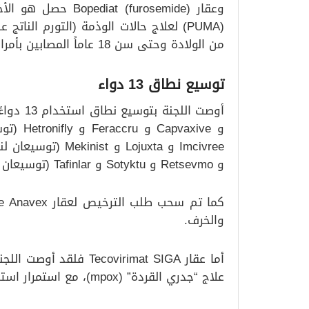
وعقار t (furosemide
(PUMA) لعلاج حالات الوذمة (التورم الن
من الولادة وحتى سن 18 عاماً المصابين بأمراض الكلى المزمنة.
توسيع نطاق 13 دواء
و Retsevmo و Sotyktu و Tafinlar (توسيعان لنطاق الاستخدام العلاجي )
والخرف.
أما عقار ovirimat SIGA
علاج “جدري القردة” (mpox)، مع استمرار استخدامه في حالات أخرى وفق المراجعة الأخيرة.