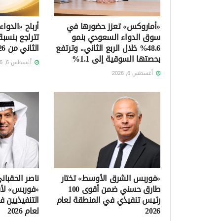
«أماروكس» تعزز حضورها في
أرباح «الدواء
سوق الدواء السعودي بنمو
48.6% خلال الربع الثاني.. وترتفع
الثاني من 2026
بحصتها السوقية إلى 1.1%
أغسطس 6, 2026
أغسطس 6, 2026
«فوربس الشرق الأوسط» تختار
ناصر الحقبا
طارق حسني ضمن أقوى 100
«فوربس» لأق
رئيس تنفيذي في المنطقة لعام
التنفيذيين 
2026
لعام 2026