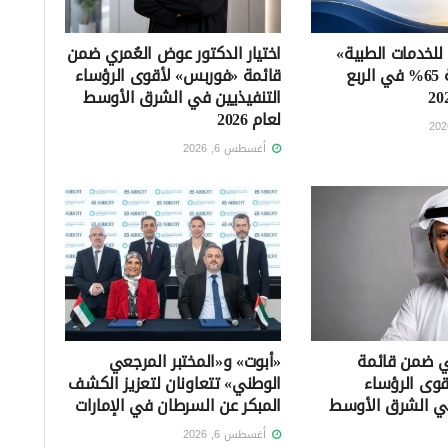
 للخدمات الطبية»
اختيار الدكتور عوض العُمري ضمن
تتراجع بنسبة 65% في الربع
قائمة «فوربس» لأقوى الرؤساء
التنفيذيين في الشرق الأوسط
لعام 2026
أغسطس 6, 2026
ني ضمن قائمة
«أبوت» و«المختبر المرجعي
وى الرؤساء
الوطني» تتعاونان لتعزيز الكشف
في الشرق الأوسط
المبكر عن السرطان في الإمارات
أغسطس 6, 2026