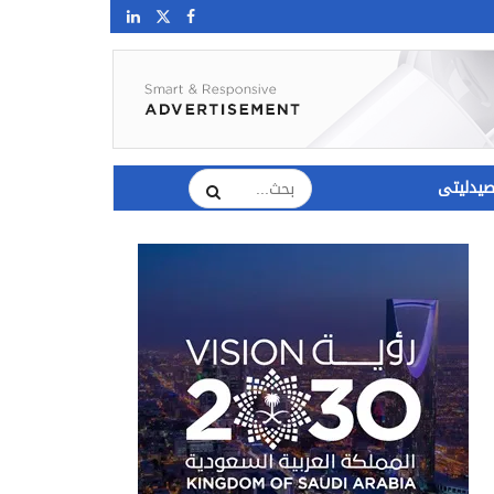
يدليتى