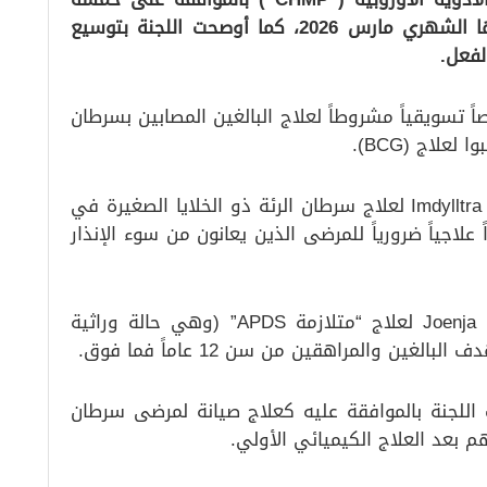
أدوية في اجتماعها الذي عقد في اجتماعها الشهري مارس 2026، كما أوصحت اللجنة بتوسيع
اللجنة بمنح عقار Adstiladrin ترخيصاً تسويقياً مشروطاً لعلاج البالغين المصابين بسرطان
علاج (BCG).
كما أوصت بالموافقة على عقار Imdylltra (tarlatamab) لعلاج سرطان الرئة ذو الخلايا الصغيرة في
علاجياً ضرورياً للمرضى الذين يعانون من سوء الإنذار
وأوصا أيضا بالموافقة على عقار Joenja (leniolisib) لعلاج “متلازمة APDS” (وهي حالة وراثية
ين والمراهقين من سن 12 عاماً فما فوق.
 Zepzelca (lurbinectedin) أوصت اللجنة بالموافقة عليه كعلاج صيانة لمرضى سرطان
هم بعد العلاج الكيميائي الأولي.