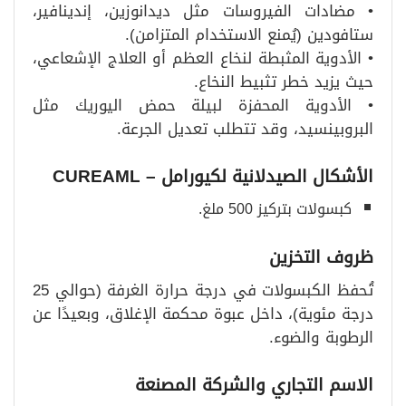
• مضادات الفيروسات مثل ديدانوزين، إندينافير،
ستافودين (يُمنع الاستخدام المتزامن).
• الأدوية المثبطة لنخاع العظم أو العلاج الإشعاعي،
حيث يزيد خطر تثبيط النخاع.
• الأدوية المحفزة لبيلة حمض اليوريك مثل
البروبينسيد، وقد تتطلب تعديل الجرعة.
الأشكال الصيدلانية لكيورامل
– CUREAML
كبسولات بتركيز 500 ملغ.
ظروف التخزين
تُحفظ الكبسولات في درجة حرارة الغرفة (حوالي 25
درجة مئوية)، داخل عبوة محكمة الإغلاق، وبعيدًا عن
الرطوبة والضوء.
الاسم التجاري والشركة المصنعة