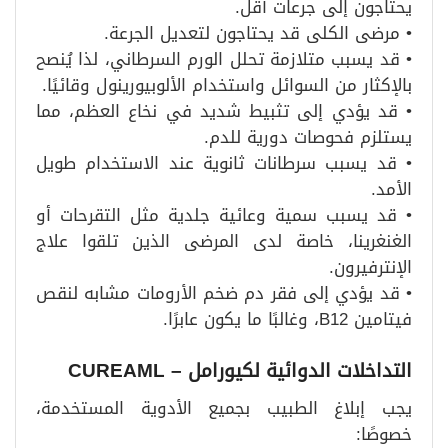
يحتاجون إلى جرعات أقل.
• مرضى الكلى قد يحتاجون لتعديل الجرعة.
• قد يسبب متلازمة تحلل الورم السرطاني، لذا يُنصح
بالإكثار من السوائل واستخدام الألوبيورينول وقائيًا.
• قد يؤدي إلى تثبيط شديد في نخاع العظم، مما
يستلزم فحوصات دورية للدم.
• قد يسبب سرطانات ثانوية عند الاستخدام طويل
الأمد.
• قد يسبب سمية وعائية جلدية مثل التقرحات أو
الغنغرينا، خاصة لدى المرضى الذين تلقوا علاج
الإنترفيرون.
• قد يؤدي إلى فقر دم ضخم الأرومات مشابه لنقص
فيتامين B12، وغالبًا ما يكون عابرًا.
التداخلات الدوائية لكيورامل
– CUREAML
يجب إبلاغ الطبيب بجميع الأدوية المستخدمة،
خصوصًا: