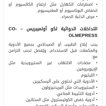
• اضطرابات الكهارل مثل ارتفاع الكالسيوم أو
انخفاض البوتاسيوم أو المغنيسيوم.
• مرض الذئبة الحمراء.
التداخلات الدوائية لكو أولميبريس
– CO-
OLMEPRESS
يجب إبلاغ الطبيب أو الصيدلاني بجميع الأدوية
والمكملات قبل الاستخدام، ويُفضل تجنب التزامن
مع:
• مضادات الالتهاب غير الستيرويدية مثل
الإيبوبروفين.
• الليثيوم.
• الأدوية التي تحتوي على أليسكيرين.
• الستيرويدات مثل البريدنيزولون.
• أدوية التثبيط المناعي.
• أدوية خفض الكوليسترول مثل الستاتين.
• الإنسولين وأدوية السكري الفموية.