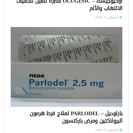
أوكيوجيسك – OCUGESIC قطرة للعين لتخفيف
الالتهاب والألم
أغسطس 5, 2026
بارلوديل – PARLODEL لعلاج فرط هرمون
البرولاكتين ومرض باركنسون
أغسطس 5, 2026