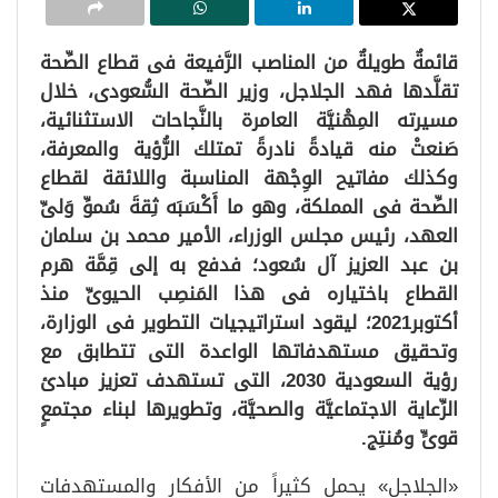
قائمةٌ طويلةٌ من المناصب الرَّفيعة فى قطاع الصِّحة
تقلَّدها فهد الجلاجل، وزير الصِّحة السُّعودى، خلال
مسيرته المِهْنيَّة العامرة بالنَّجاحات الاستثنائية،
صَنعتْ منه قيادةً نادرةً تمتلك الرُّؤية والمعرفة،
وكذلك مفاتيح الوِجْهة المناسبة واللائقة لقطاع
الصِّحة فى المملكة، وهو ما أَكْسَبَه ثِقةَ سُموِّ وَلىِّ
العهد، رئيس مجلس الوزراء، الأمير محمد بن سلمان
بن عبد العزيز آل سُعود؛ فدفع به إلى قِمَّة هرم
القطاع باختياره فى هذا المَنصِب الحيوىِّ منذ
أكتوبر2021؛ ليقود استراتيجيات التطوير فى الوزارة،
وتحقيق مستهدفاتها الواعدة التى تتطابق مع
رؤية السعودية 2030، التى تستهدف تعزيز مبادئ
الرِّعاية الاجتماعيَّة والصحيَّة، وتطويرها لبناء مجتمعٍ
قوىٍّ ومُنتِج.
«الجلاجل» يحمل كثيراً من الأفكار والمستهدفات