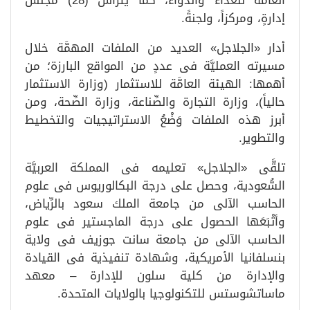
العامَّة للغذاء والدَّواء، كما يترأس (28) مجلسَ
إدارةٍ، ومركزاً، ولجنةً.
أدار «الجلاجل» العديد من الملفات المهمَّة خلال
مسيرته العمليَّة فى عددٍ من المواقع البارزة؛ من
أهمها: الهيئة العامَّة للاستثمار (وزارة الاستثمار
حالياً)، وزارة التجارة والصِّناعة، وزارة الصِّحة، ومن
أبرز هذه الملفات وَضْعُ الاستراتيجيات والتخطيط
والتطوير.
تلقَّى «الجلاجل» تعليمه فى المملكة العربيَّة
السُّعودية، وحصل على درجة البكالوريوس فى علوم
الحاسب الآلى من جامعة الملك سعود بالرِّياض،
وأتْبَعَها الحصول على درجة الماجستير فى علوم
الحاسب الآلى من جامعة سانت جوزيف فى ولاية
بنسلفانيا الأمريكية، وشهادة تنفيذية فى القيادة
والإدارة من كلية سلون للإدارة – معهد
ماساتشوستس للتكنولوجيا بالولايات المتحدة.