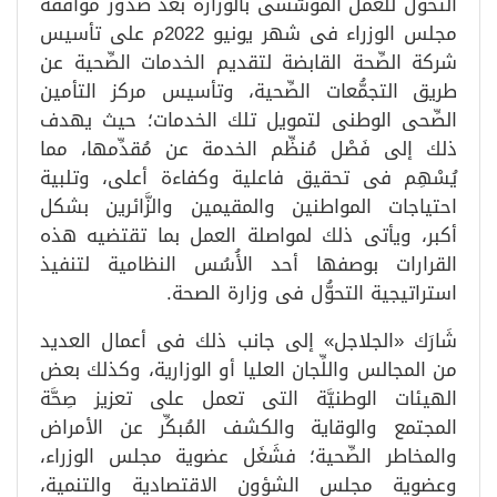
التحوُّل للعمل المؤسَّسى بالوزارة بعد صدور موافقة
مجلس الوزراء فى شهر يونيو 2022م على تأسيس
شركة الصِّحة القابضة لتقديم الخدمات الصِّحية عن
طريق التجمُّعات الصِّحية، وتأسيس مركز التأمين
الصِّحى الوطنى لتمويل تلك الخدمات؛ حيث يهدف
ذلك إلى فَصْل مُنظِّم الخدمة عن مُقدِّمها، مما
يُسْهِم فى تحقيق فاعلية وكفاءة أعلى، وتلبية
احتياجات المواطنين والمقيمين والزَّائرين بشكل
أكبر، ويأتى ذلك لمواصلة العمل بما تقتضيه هذه
القرارات بوصفها أحد الأُسُس النظامية لتنفيذ
استراتيجية التحوُّل فى وزارة الصحة.
شَارَك «الجلاجل» إلى جانب ذلك فى أعمال العديد
من المجالس واللِّجان العليا أو الوزارية، وكذلك بعض
الهيئات الوطنيَّة التى تعمل على تعزيز صِحَّة
المجتمع والوقاية والكشف المُبكِّر عن الأمراض
والمخاطر الصِّحية؛ فشَغَل عضوية مجلس الوزراء،
وعضوية مجلس الشؤون الاقتصادية والتنمية،