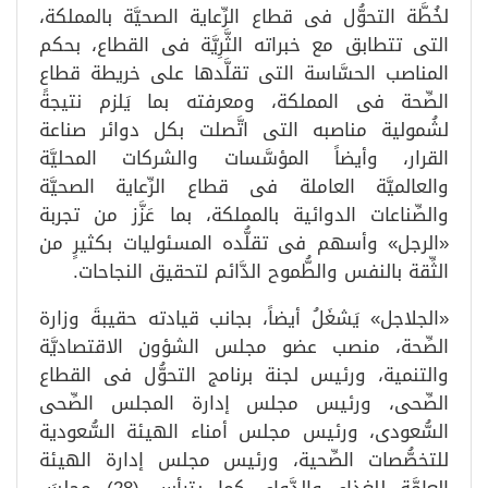
لخُطَّة التحوُّل فى قطاع الرِّعاية الصحيَّة بالمملكة،
التى تتطابق مع خبراته الثَّرِيَّة فى القطاع، بحكم
المناصب الحسَّاسة التى تقلَّدها على خريطة قطاع
الصِّحة فى المملكة، ومعرفته بما يَلزم نتيجةً
لشُمولية مناصبه التى اتَّصلت بكل دوائر صناعة
القرار، وأيضاً المؤسَّسات والشركات المحليَّة
والعالميَّة العاملة فى قطاع الرِّعاية الصحيَّة
والصِّناعات الدوائية بالمملكة، بما عَزَّز من تجربة
«الرجل» وأسهم فى تقلُّده المسئوليات بكثيرٍ من
الثِّقة بالنفس والطُّموح الدَّائم لتحقيق النجاحات.
«الجلاجل» يَشغَلُ أيضاً، بجانب قيادته حقيبةَ وزارة
الصِّحة، منصب عضو مجلس الشؤون الاقتصاديَّة
والتنمية، ورئيس لجنة برنامج التحوُّل فى القطاع
الصِّحى، ورئيس مجلس إدارة المجلس الصِّحى
السُّعودى، ورئيس مجلس أمناء الهيئة السُّعودية
للتخصُّصات الصِّحية، ورئيس مجلس إدارة الهيئة