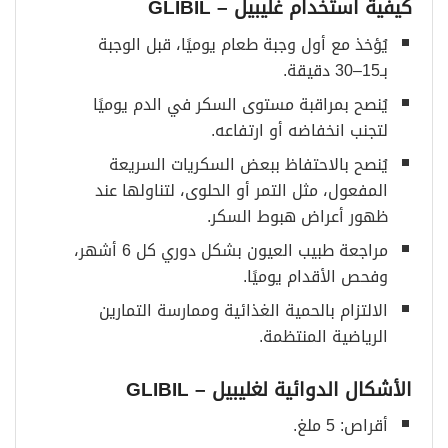
كيفية استخدام غليبيل
– GLIBIL
يُؤخذ مع أول وجبة طعام يوميًا، قبل الوجبة
بـ15–30 دقيقة.
يُنصح بمراقبة مستوى السكر في الدم يوميًا
لتجنب انخفاضه أو ارتفاعه.
يُنصح بالاحتفاظ ببعض السكريات السريعة
المفعول، مثل التمر أو الحلوى، لتناولها عند
ظهور أعراض هبوط السكر.
مراجعة طبيب العيون بشكل دوري كل 6 أشهر،
وفحص الأقدام يوميًا.
الالتزام بالحمية الغذائية وممارسة التمارين
الرياضية المنتظمة.
الأشكال الدوائية لغليبيل
– GLIBIL
أقراص: 5 ملغ.