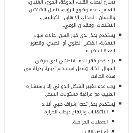
تسارع نبضات القلب، الدوخة، الجوع، الغثيان،
النعاس، عدم وضوح الرؤية، تنميل الشفتين
واللسان، الصداع، الإرهاق، الكوابيس،
التشنجات، وفقدان الوعي.
يستخدم بحذر لدى كبار السن، حالات سوء
التغذية، الفشل الكلوي أو الكبدي، وقصور
الغدة الكظرية.
يزيد خطر فقر الدم الانحلالي لدى مرضى
الفوال، لذلك يُفضل استخدام أدوية بديلة في
هذه الحالات.
يجب عدم تغيير الشكل الدوائي إلا باستشارة
الطبيب مع مراقبة مستويات السكر.
يُستخدم بحذر تحت إشراف طبي أثناء:
الالتهابات وارتفاع درجات الحرارة.
العمليات الجراحية.
أمراض القلب.