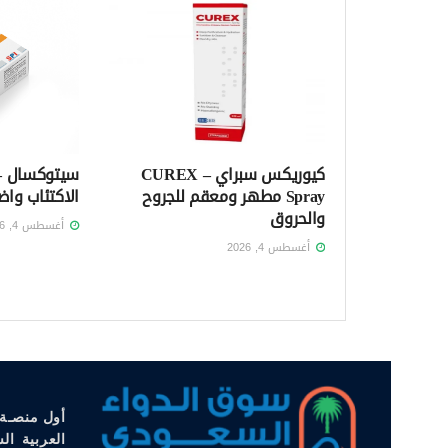
كيوريكس سبراي – CUREX
Spray مطهر ومعقم للجروح
الاكتئاب واض
والحروق
أغسطس 4, 2026
أغسطس 4, 2026
أول منصـة 
العربية ال