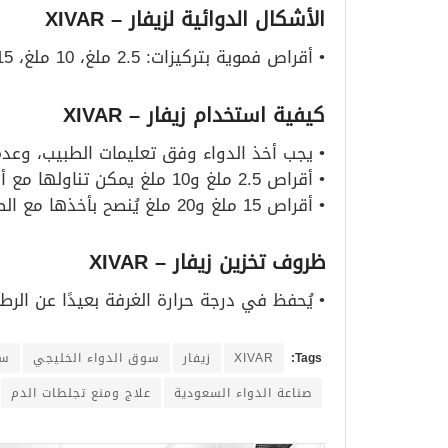
الأشكال الدوائية لزيفار
– XIVAR
• أقراص فموية بتركيزات: 2.5 ملغ، 10 ملغ، 15 ملغ، 20 ملغ.
كيفية استخدام زيفار
– XIVAR
• يجب أخذ الدواء وفق تعليمات الطبيب، وعدم 
• أقراص 2.5 ملغ و10 ملغ يمكن تناولها مع أو بدون طعام.
• أقراص 15 ملغ و20 ملغ يُنصح بأخذها مع الطعام لزيادة الفعالية والامتصاص.
ظروف تخزين زيفار
– XIVAR
• يُحفظ في درجة حرارة الغرفة بعيدًا عن الرط
Tags:
XIVAR
زيفار
سوق الدواء الخليجي
سو
صناعة الدواء السعودية
علاج ومنع تجلطات الدم