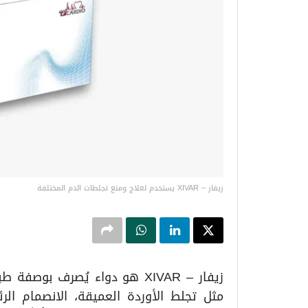
زيفار – XIVAR يستخدم لعلاج ومنع تجلطات الدم المختلفة
زيفار – XIVAR هو دواء يُصرف ب
مثل تجلط الأوردة العميقة، الانصمام الر