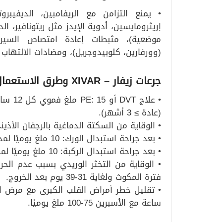
• يمنع التزامن مع الريفامبين، الديفيبر
إريثرومايسين، أدوية الإيدز مثل ريتونافير، 
موضعية)، مثبطات إعادة امتصاص السيروتو
(وورفارين، كلوبيدوجريل)، ومضادات الالتهاب غ
جرعات زيفار
– XIVAR وطرق الاستعمال
(عادة ≥ 3 أشهر).
• الوقاية من السكتة الدماغية بالرجفان الأذيني: 20 ملغ يوميًا فمو
• بعد جراحة استبدال الورك: 10 ملغ يوميًا لمدة 35 يوم.
• بعد جراحة استبدال الركبة: 10 ملغ يوميًا لمدة 12 يوم.
فترة المكوث ولغاية 31-39 يوم بعد الخروج.
ساعة مع الأسبرين 75-100 ملغ يوميًا.