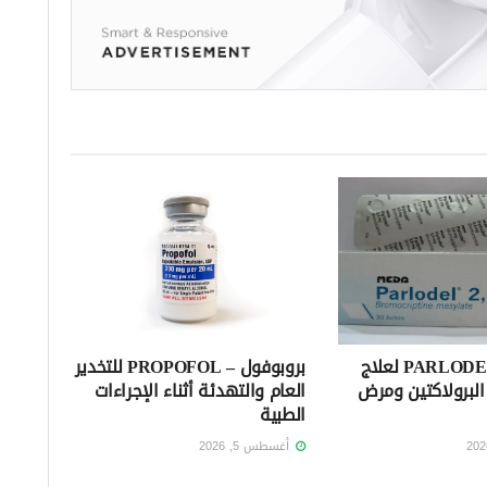
بارلوديل – PARLODEL لعلاج
بروبوفول – PROPOFOL للتخدير
لبرولاكتين ومرض
العام والتهدئة أثناء الإجراءات
الطبية
أغسطس 5, 2026