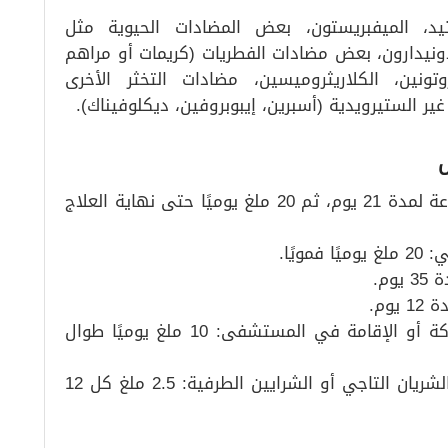
وتيد، الميفبريستون، بعض المضادات الحيوية مثل
الدونيدارون، بعض مضادات الفطريات (كريمات أو مراهم
نين، الكلاريثروميسين، مضادات التخثر الأخرى
ير الستيرويدية (أسبرين، إيبوبروفين، ديكلوفيناك).
• علاج DVT أو PE: 15 ملغ فموي كل 12 ساعة لمدة 21 يوم، ثم 20 ملغ يوميًا حتى نهاية العلاج
يًا.
• الوقاية من التخثر الوريدي بسبب عدم الحركة أو الإقامة في المستشفى: 10 ملغ يوميًا طوال
• تقليل خطر أمراض القلب الكبرى مع مرض الشريان التاجي أو الشرايين الطرفية: 2.5 ملغ كل 12