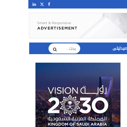
يدليتى