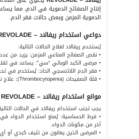
ريفالاد
– REVOLADE
يحتوي على المادة ا
إنتاج الصفائح الدموية في الدم، مما يسا
الدموية المزمن وبعض حالات فقر الدم.
دواعي استخدام ريفالاد
– REVOLADE
يُستخدم ريفالاد لعلاج الحالات التالية:
• نقص الصفائح المناعي المزمن: يزيد من عدد 
• مرضى الكبد الوبائي “سي”: يساعد في تقليل
• فقر الدم اللاتنسجي الحاد: يُستخدم في ت
• قلة الصفيحات (Thrombocytopenia)
:
علاج نق
موانع استخدام ريفالاد
– REVOLADE
يجب تجنب استخدام ريفالاد في الحالات التالية
• فرط الحساسية: يُمنع استخدام الدواء في
آخر من مكونات الدواء.
• المرضى الذين يعانون من تليف كبدي أو أي