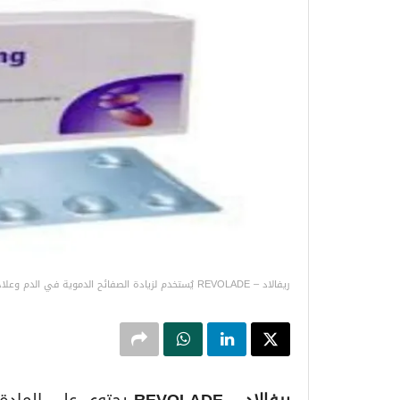
ريفالاد – REVOLADE يُستخدم لزيادة الصفائح الدموية في الدم وعلاج فقر الدم