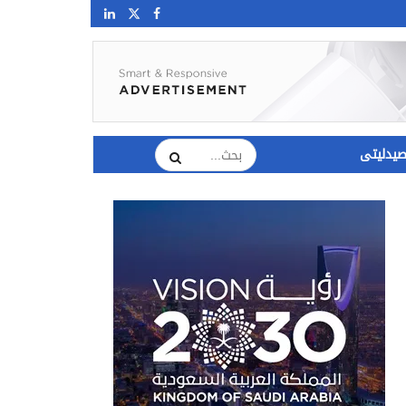
يدليتى