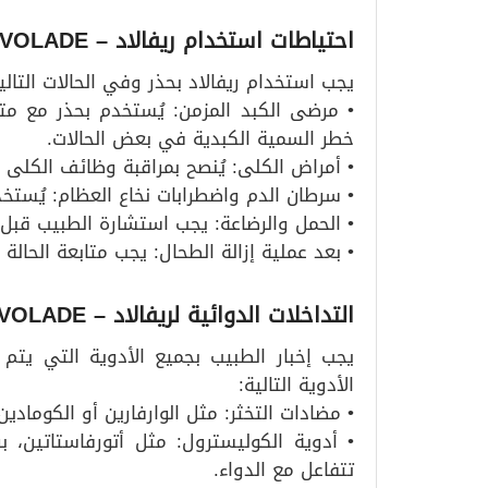
احتياطات استخدام ريفالاد
– REVOLADE
يجب استخدام ريفالاد بحذر وفي الحالات التالي
• مرضى الكبد المزمن: يُستخدم بحذر مع مت
خطر السمية الكبدية في بعض الحالات.
• أمراض الكلى: يُنصح بمراقبة وظائف الكلى ب
• سرطان الدم واضطرابات نخاع العظام: يُست
• الحمل والرضاعة: يجب استشارة الطبيب قبل 
• بعد عملية إزالة الطحال: يجب متابعة الحالة 
التداخلات الدوائية لريفالاد
– REVOLADE
يجب إخبار الطبيب بجميع الأدوية التي يتم ت
الأدوية التالية:
• مضادات التخثر: مثل الوارفارين أو الكومادين
• أدوية الكوليسترول: مثل أتورفاستاتين، ب
تتفاعل مع الدواء.