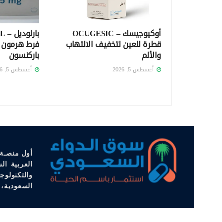
أوكيوجيسك – OCUGESIC
قطرة للعين لتخفيف الالتهاب
فرط هرمون ا
والألم
باركنسون
أغسطس 5, 2026
أغسطس 5, 2026
أول منصـة 
العربية ال
والتكنولوج
السعودية، 