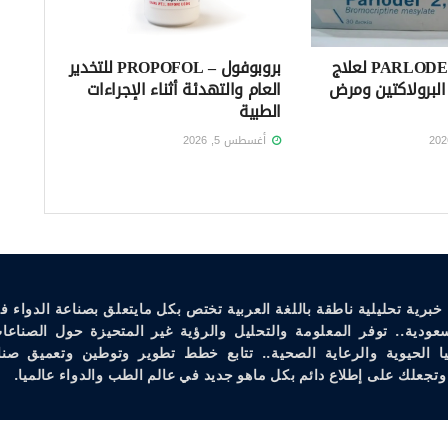
بارلوديل – PARLODEL لعلاج
بروبوفول – PROPOFOL للتخدير
لبرولاكتين ومرض
العام والتهدئة أثناء الإجراءات
الطبية
أغسطس 5, 2026
خبرية تحليلية ناطقة باللغة العربية تختص بكل مايتعلق بصناعة الدواء ف
سعودية.. توفر المعلومة والتحليل والرؤية غير المتحيزة حول الصناعات
يا الحيوية والرعاية الصحية.. تتابع خطط تطوير وتوطين وتعميق صنا
وتجعلك على إطلاع دائم بكل ماهو جديد في عالم الطب والدواء عالميا.