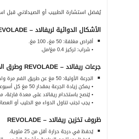
يُفضل استشارة الطبيب أو الصيدلاني قبل استخ
الأشكال الدوائية لريفالاد
– REVOLADE
أقراص مغلفة: 50 مغ، 100 مغ.
• شراب: تركيز 0.4 مغ/مل.
جرعات ريفالاد
– REVOLADE
وطرق ال
الجرعة الأولية: 50 مغ عن طريق الفم مرة واحدة يوميًا.
• يمكن زيادة الجرعة بمقدار 50 مغ كل أسبوعين حسب الحاجة بناءً على استجابة المريض.
• يُنصح باستخدام ريفالاد على معدة فارغة، م
• يجب تجنب تناول الدواء مع الحليب أو العصائ
ظروف تخزين ريفالاد
– REVOLADE
يُحفظ في درجة حرارة أقل من 25 مئوية.