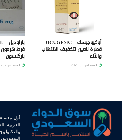
أوكيوجيسك – OCUGESIC
قطرة للعين لتخفيف الالتهاب
فرط هرمون ا
والألم
باركنسون
أغسطس 5, 2026
أغسطس 5, 2026
أول منصـة 
العربية ال
والتكنولوج
السعودية، 