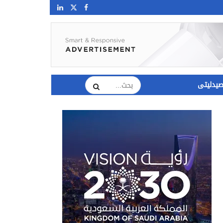
يدليتى