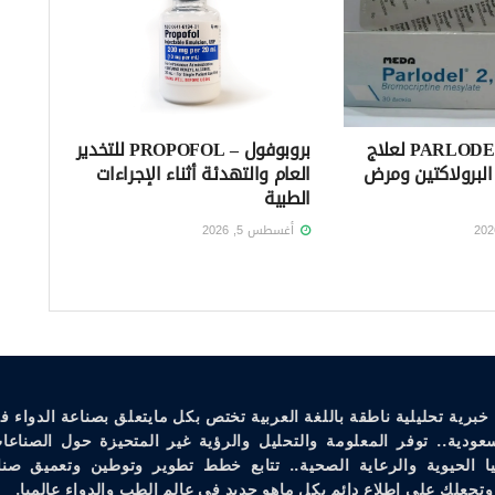
بارلوديل – PARLODEL لعلاج
بروبوفول – PROPOFOL للتخدير
لبرولاكتين ومرض
العام والتهدئة أثناء الإجراءات
الطبية
أغسطس 5, 2026
خبرية تحليلية ناطقة باللغة العربية تختص بكل مايتعلق بصناعة الدواء ف
سعودية.. توفر المعلومة والتحليل والرؤية غير المتحيزة حول الصناعات
يا الحيوية والرعاية الصحية.. تتابع خطط تطوير وتوطين وتعميق صنا
وتجعلك على إطلاع دائم بكل ماهو جديد في عالم الطب والدواء عالميا.