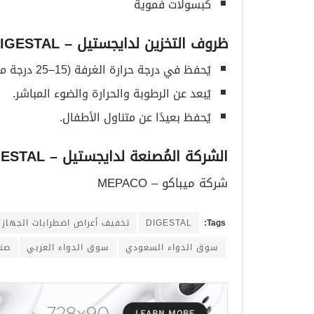
كبسولات فموية
ظروف التخزين ل
دايجستيل
– DIGESTAL
يُحفظ في درجة حرارة الغرفة (15–25 درجة مئوية).
يُبعد عن الرطوبة والحرارة والضوء المباشر.
يُحفظ بعيدًا عن متناول الأطفال.
الشركة المُصنعة ل
دايجستيل
– DIGESTAL
شركة ميباكو – MEPACO
Tags:
DIGESTAL
تخفيف أعراض اضطرابات الجهاز
سوق الدواء السعودي
سوق الدواء العربي
صنا