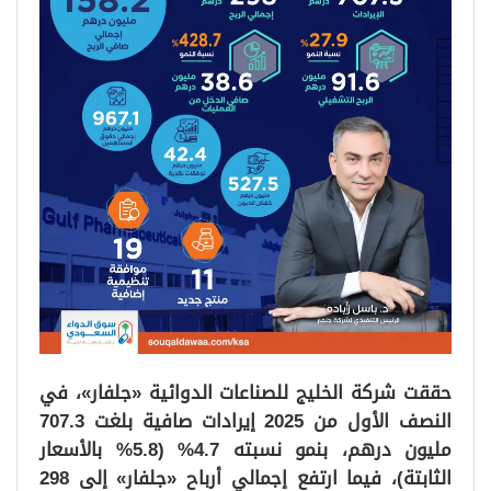
حققت شركة الخليج للصناعات الدوائية «جلفار»، في
النصف الأول من 2025 إيرادات صافية بلغت 707.3
مليون درهم، بنمو نسبته 4.7% (5.8% بالأسعار
الثابتة)، فيما ارتفع إجمالي أرباح «جلفار» إلى 298