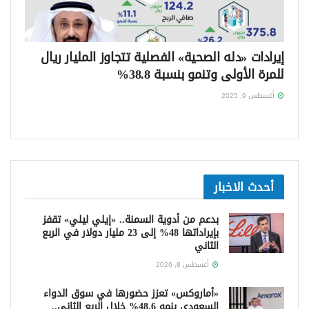
إيرادات «دله الصحية» الفصلية تتجاوز المليار ريال
للمرة الأولى وتنمو بنسبة 38.8%
أغسطس 9, 2025
أحدث الاخبار
بدعم من أدوية السمنة.. «إيلي ليلي» تقفز
بإيراداتها 48% إلى 23 مليار دولار في الربع
الثاني
أغسطس 8, 2026
«أماروكس» تعزز حضورها في سوق الدواء
السعودي بنمو 48.6% خلال الربع الثاني..