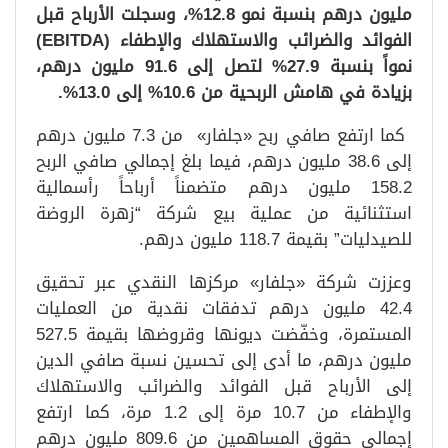
مليون درهم بنسبة نمو 12.8%، وسجلت الأرباح قبل
الفوائد والضرائب والاستهلاك والإطفاء (EBITDA)
نمواً بنسبة 27.9% لتصل إلى 91.6 مليون درهم،
بزيادة في هامش الربحية من 10.6% إلى 13.0%.
كما ارتفع صافي ربح «جلفار» من 7.3 مليون درهم
إلى 38.6 مليون درهم، فيما بلغ إجمالي صافي الربح
158.2 مليون درهم متضمناً أرباحاً رأسمالية
استثنائية من عملية بيع شركة “زهرة الروضة
للصيدليات” بقيمة 118.7 مليون درهم.
وعززت شركة «جلفار» مركزها النقدي عبر تحقيق
42.4 مليون درهم تدفقات نقدية من العمليات
المستمرة، وخفّضت ديونها وقروضها بقيمة 527.5
مليون درهم، ما أدى إلى تحسين نسبة صافي الدين
إلى الأرباح قبل الفوائد والضرائب والاستهلاك
والإطفاء من 10.7 مرة إلى 1.2 مرة، كما ارتفع
إجمالي حقوق المساهمين من 809.6 مليون درهم