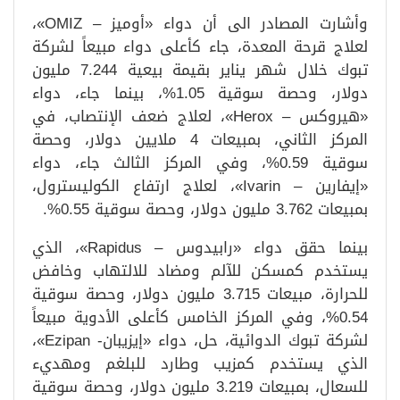
وأشارت المصادر الى أن دواء «أوميز – OMIZ»،
لعلاج قرحة المعدة، جاء كأعلى دواء مبيعاً لشركة
تبوك خلال شهر يناير بقيمة بيعية 7.244 مليون
دولار، وحصة سوقية 1.05%، بينما جاء، دواء
«هيروكس – Herox»، لعلاج ضعف الإنتصاب، في
المركز الثاني، بمبيعات 4 ملايين دولار، وحصة
سوقية 0.59%، وفي المركز الثالث جاء، دواء
«إيفارين – Ivarin»، لعلاج ارتفاع الكوليسترول،
بمبيعات 3.762 مليون دولار، وحصة سوقية 0.55%.
بينما حقق دواء «رابيدوس – Rapidus»، الذي
يستخدم كمسكن للآلم ومضاد للالتهاب وخافض
للحرارة، مبيعات 3.715 مليون دولار، وحصة سوقية
0.54%، وفي المركز الخامس كأعلى الأدوية مبيعاً
لشركة تبوك الدوائية، حل، دواء «إيزيبان- Ezipan»،
الذي يستخدم كمزيب وطارد للبلغم ومهديء
للسعال، بمبيعات 3.219 مليون دولار، وحصة سوقية