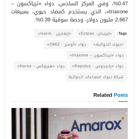
0.47%، وفي المركز السادس، دواء «ترياكسون –
triaxone»، الذي يستخدم كمضاد حيوي، بمبيعات
2.667 مليون دولار، وحصة سوقية 0.39%.
Tags:
«إيزيبان- Ezipan»
«إيفارين - Ivarin»
«تبوك الدوائية»
دواء «أوميز - OMIZ»
دواء «ترياكسون – triaxone»
دواء «رابيدوس - Rapidus»
دواء «هيروكس - Herox»
شركة تبوك للصناعات الدوائية
Related
Posts