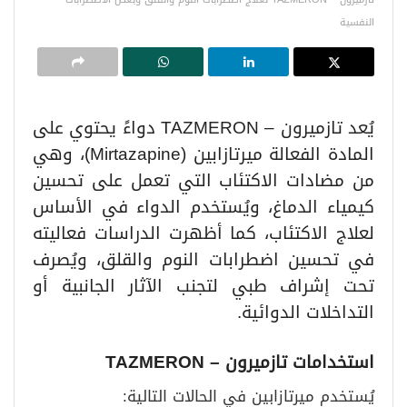
النفسية
يُعد تازميرون – TAZMERON دواءً يحتوي على
المادة الفعالة ميرتازابين (Mirtazapine)، وهي
من مضادات الاكتئاب التي تعمل على تحسين
كيمياء الدماغ، ويُستخدم الدواء في الأساس
لعلاج الاكتئاب، كما أظهرت الدراسات فعاليته
في تحسين اضطرابات النوم والقلق، ويُصرف
تحت إشراف طبي لتجنب الآثار الجانبية أو
التداخلات الدوائية.
استخدامات تازميرون
– TAZMERON
يُستخدم ميرتازابين في الحالات التالية: