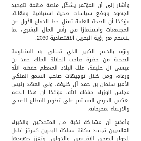
وأشار إلى أن المؤتمر يشكّل منصة مهمة لتوحيد
الجهود ووضع سياسات صحية استباقية وفعّالة،
مؤكدًا أن الصحة العامة تمثل خط الدفاع الأول عن
المجتمعات واستثمارًا في رأس المال البشري، بما
ينسجم مع رؤية البحرين الاقتصادية 2030.
ونوّه بالدعم الكبير الذي تحظى به المنظومة
الصحية من حضرة صاحب الجلالة الملك حمد بن
عيسى آل خليفة، ملك البلاد المعظم حفظه الله
ورعاه، ومن خلال توجيهات صاحب السمو الملكي
الأمير سلمان بن حمد آل خليفة، ولي العهد رئيس
مجلس الوزراء حفظه الله، مؤكدًا أن هذا الدعم
يعكس الحرص المستمر على تطوير القطاع الصحي
والارتقاء بمخرجاته.
وأوضح أن مشاركة نخبة من المتحدثين والخبراء
العالميين تجسد مكانة مملكة البحرين كمركز فاعل
للحوار الصحي الإقليمي والدولي، وتعزز جهودها